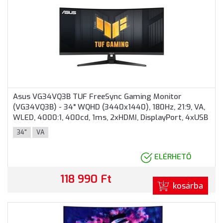
Asus VG34VQ3B TUF FreeSync Gaming Monitor
(VG34VQ3B) - 34" WQHD (3440x1440), 180Hz, 21:9, VA,
WLED, 4000:1, 400cd, 1ms, 2xHDMI, DisplayPort, 4xUSB
Type-A, 3 év garancia, Fekete színben
34"
VA
ELÉRHETŐ
118 990 Ft
kosárba