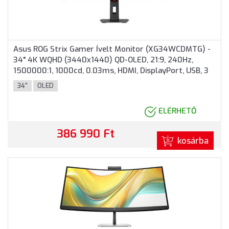
Asus ROG Strix Gamer Ívelt Monitor (XG34WCDMTG) -
34" 4K WQHD (3440x1440) QD-OLED, 21:9, 240Hz,
1500000:1, 1000cd, 0.03ms, HDMI, DisplayPort, USB, 3
év garancia, Fekete színben
34"
OLED
ELÉRHETŐ
386 990 Ft
kosárba