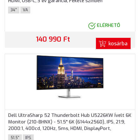
HDMI, USB-C, 3 év garancia, Fekete színben
34"
VA
ELÉRHETŐ
140 990 Ft
kosárba
Dell UltraSharp 52 Thunderbolt Hub U5226KW Ívelt 6K
Monitor (210-BHNX) - 51.5" 6K (6144x2560), IPS, 21:9,
2000:1, 400cd, 120Hz, 5ms, HDMI, DisplayPort,
Thunderbolt 4, USB, 3 év garancia, Ezüst színben
51.5"
IPS