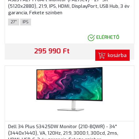
(5120x2880), 21:9, IPS, HDMI, DisplayPort, USB Hub, 3 év
garancia, Fekete színben
27"
IPS
ELÉRHETŐ
295 990 Ft
kosárba
Dell 34 Plus S3425DW Monitor (210-BQWR) - 34"
(3440x1440), VA, 120Hz, 21:9, 3000:1, 300cd, 2ms,