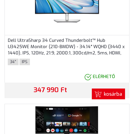
Dell UltraSharp 34 Curved Thunderbolt™ Hub
U3425WE Monitor (210-BMDW) - 34.14" WQHD (3440 x
1440), IPS, 120Hz, 21:9, 2000:1, 300cd/m2, 5ms, HDMI,
DisplayPort, Thunderbolt™ 4, 3 év garancia, Ezüst
34"
IPS
színben
ELÉRHETŐ
347 990 Ft
kosárba