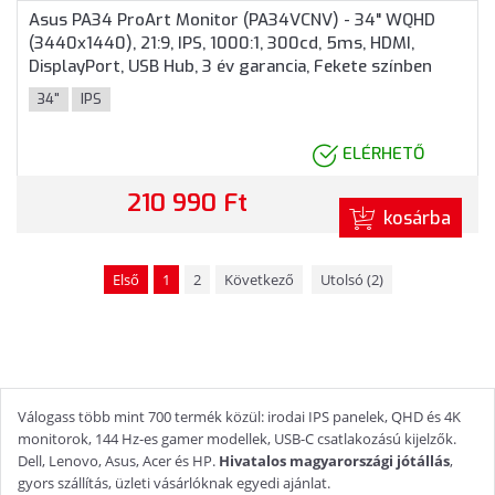
Asus PA34 ProArt Monitor (PA34VCNV) - 34" WQHD
(3440x1440), 21:9, IPS, 1000:1, 300cd, 5ms, HDMI,
DisplayPort, USB Hub, 3 év garancia, Fekete színben
34"
IPS
ELÉRHETŐ
210 990 Ft
kosárba
Első
1
2
Következő
Utolsó (2)
Válogass több mint 700 termék közül: irodai IPS panelek, QHD és 4K
monitorok, 144 Hz-es gamer modellek, USB-C csatlakozású kijelzők.
Dell, Lenovo, Asus, Acer és HP.
Hivatalos magyarországi jótállás
,
gyors szállítás, üzleti vásárlóknak egyedi ajánlat.