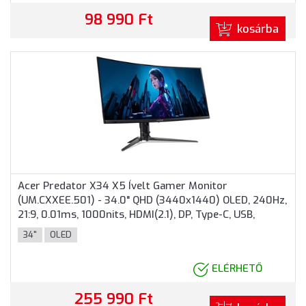
98 990 Ft
kosárba
Acer Predator X34 X5 Ívelt Gamer Monitor
(UM.CXXEE.501) - 34.0" QHD (3440x1440) OLED, 240Hz,
21:9, 0.01ms, 1000nits, HDMI(2.1), DP, Type-C, USB,
HDR400, FreeSync, 2 év garancia, Fekete színben
34"
OLED
ELÉRHETŐ
255 990 Ft