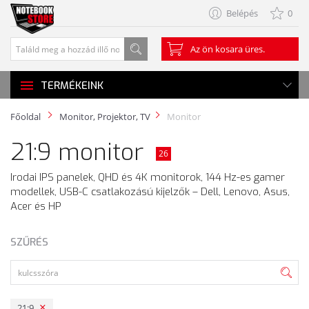
Belépés
0
Az ön kosara üres.
TERMÉKEINK
Főoldal
Monitor, Projektor, TV
Monitor
21:9 monitor
26
Irodai IPS panelek, QHD és 4K monitorok, 144 Hz-es gamer
modellek, USB-C csatlakozású kijelzők – Dell, Lenovo, Asus,
Acer és HP
SZŰRÉS
21:9