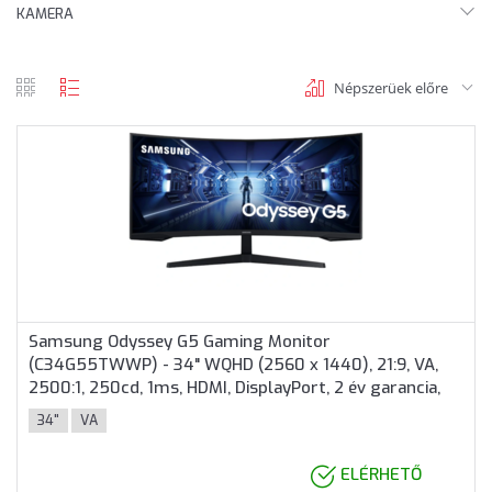
KAMERA
Népszerüek előre
rács
lista
nézet
nézet
Samsung Odyssey G5 Gaming Monitor
(C34G55TWWP) - 34" WQHD (2560 x 1440), 21:9, VA,
2500:1, 250cd, 1ms, HDMI, DisplayPort, 2 év garancia,
Fekete színben
34"
VA
ELÉRHETŐ