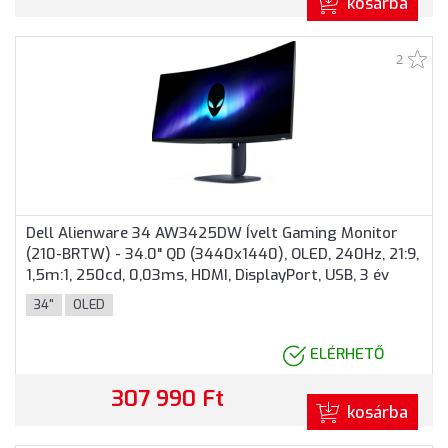
kosárba
2
Dell Alienware 34 AW3425DW Ívelt Gaming Monitor
(210-BRTW) - 34.0" QD (3440x1440), OLED, 240Hz, 21:9,
1,5m:1, 250cd, 0,03ms, HDMI, DisplayPort, USB, 3 év
garancia, Fekete színben
34"
OLED
ELÉRHETŐ
307 990 Ft
kosárba