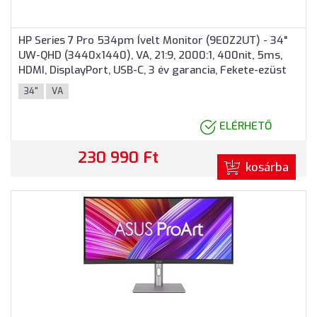
HP Series 7 Pro 534pm Ívelt Monitor (9E0Z2UT) - 34"
UW-QHD (3440x1440), VA, 21:9, 2000:1, 400nit, 5ms,
HDMI, DisplayPort, USB-C, 3 év garancia, Fekete-ezüst
színben
34"
VA
ELÉRHETŐ
230 990 Ft
kosárba