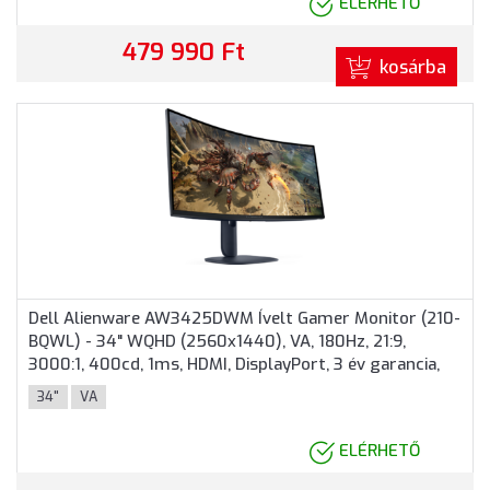
ELÉRHETŐ
479 990 Ft
kosárba
Dell Alienware AW3425DWM Ívelt Gamer Monitor (210-
BQWL) - 34" WQHD (2560x1440), VA, 180Hz, 21:9,
3000:1, 400cd, 1ms, HDMI, DisplayPort, 3 év garancia,
Szürke színben
34"
VA
ELÉRHETŐ