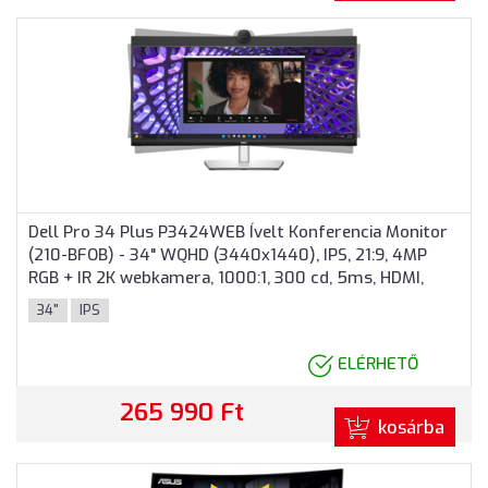
Dell Pro 34 Plus P3424WEB Ívelt Konferencia Monitor
(210-BFOB) - 34" WQHD (3440x1440), IPS, 21:9, 4MP
RGB + IR 2K webkamera, 1000:1, 300 cd, 5ms, HDMI,
DisplayPort, USB, 3 év garancia, Fekete színben
34"
IPS
ELÉRHETŐ
265 990 Ft
kosárba