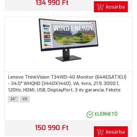
134 990 Ft
kosárba
Lenovo ThinkVision T34WD-40 Monitor (64AEGAT1EU)
- 34.0" WHQHD (3440X1440), VA, 4ms, 21:9, 3000:1,
120Hz, HDMI, USB, DisplayPort, 3 év garancia, Fekete
színben
34"
VA
ELÉRHETŐ
150 990 Ft
kosárba