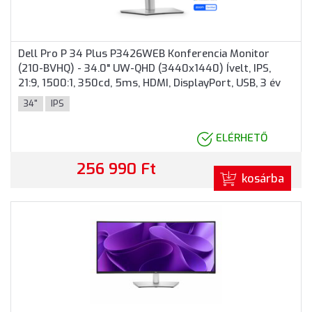
Dell Pro P 34 Plus P3426WEB Konferencia Monitor
(210-BVHQ) - 34.0" UW-QHD (3440x1440) Ívelt, IPS,
21:9, 1500:1, 350cd, 5ms, HDMI, DisplayPort, USB, 3 év
garancia, Fekete színben
34"
IPS
ELÉRHETŐ
256 990 Ft
kosárba