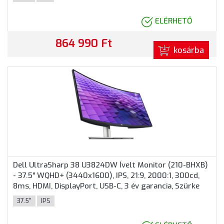
ELÉRHETŐ
864 990 Ft
kosárba
Dell UltraSharp 38 U3824DW Ívelt Monitor (210-BHXB)
- 37.5" WQHD+ (3440x1600), IPS, 21:9, 2000:1, 300cd,
8ms, HDMI, DisplayPort, USB-C, 3 év garancia, Szürke
színben
37.5"
IPS