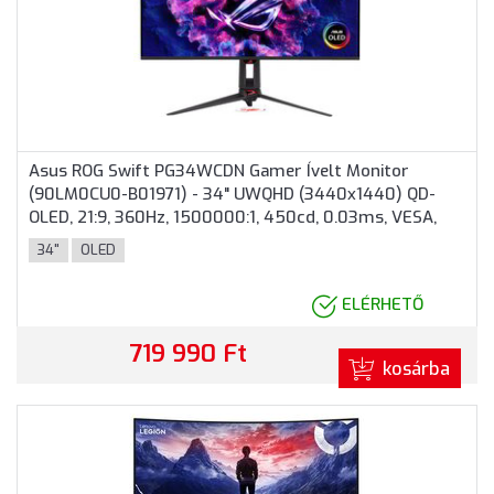
Asus ROG Swift PG34WCDN Gamer Ívelt Monitor
(90LM0CU0-B01971) - 34" UWQHD (3440x1440) QD-
OLED, 21:9, 360Hz, 1500000:1, 450cd, 0.03ms, VESA,
DisplayPort, 2xHDMI, USB-C, 3 év garancia, Fekete
34"
OLED
színben
ELÉRHETŐ
719 990 Ft
kosárba