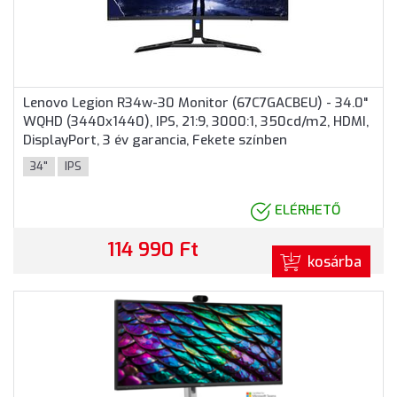
Lenovo Legion R34w-30 Monitor (67C7GACBEU) - 34.0"
WQHD (3440x1440), IPS, 21:9, 3000:1, 350cd/m2, HDMI,
DisplayPort, 3 év garancia, Fekete színben
34"
IPS
ELÉRHETŐ
114 990 Ft
kosárba