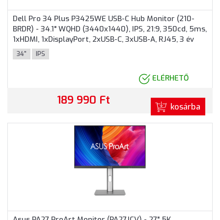
Dell Pro 34 Plus P3425WE USB-C Hub Monitor (210-
BRDR) - 34.1" WQHD (3440x1440), IPS, 21:9, 350cd, 5ms,
1xHDMI, 1xDisplayPort, 2xUSB-C, 3xUSB-A, RJ45, 3 év
garancia, Fekete-ezüst színben
34"
IPS
ELÉRHETŐ
189 990 Ft
kosárba
Asus PA27 ProArt Monitor (PA27JCV) - 27" 5K