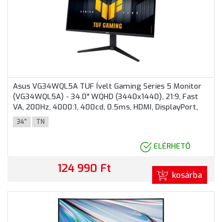
Asus VG34WQL5A TUF Ívelt Gaming Series 5 Monitor
(VG34WQL5A) - 34.0" WQHD (3440x1440), 21:9, Fast
VA, 200Hz, 4000:1, 400cd, 0.5ms, HDMI, DisplayPort,
VESA, 3 év garancia, Fekete színben
34"
TN
ELÉRHETŐ
124 990 Ft
kosárba