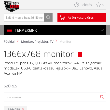
Belépés
0
Az ön kosara üres.
TERMÉKEINK
Főoldal
Monitor, Projektor, TV
Monitor
1366x768 monitor
1
Irodai IPS panelek, QHD és 4K monitorok, 144 Hz-es gamer
modellek, USB-C csatlakozású kijelzők – Dell, Lenovo, Asus,
Acer és HP
SZŰRÉS
1366x768