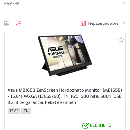
KAMERA
Népszerüek előre
rács
lista
nézet
nézet
1
Asus MB165B ZenScreen Hordozható Monitor (MB165B)
- 15.6" FWXGA (1366x768), TN, 16:9, 500 nits, 500:1, USB
3.2, 3 év garancia, Fekete színben
15.6"
TN
ELÉRHETŐ