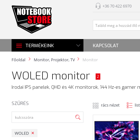
+36 70 422 6970
KAPCSOLAT
TERMÉKEINK
Főoldal
Monitor, Projektor, TV
Monitor
WOLED monitor
2
Irodai IPS panelek, QHD és 4K monitorok, 144 Hz-es gamer m
SZŰRÉS
rács nézet
lis
WOLED