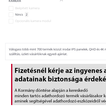
KAMERA
RJ45
Beépített kamera
Nincs
2
Opcionális kamera modul
Válogass több mint 700 termék közül: irodai IPS panelek, QHD és 4K m
szállítás, üzleti vásárlóknak egyedi ajánlat.