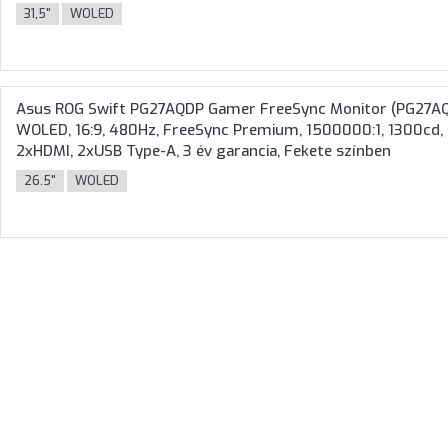
31,5"
WOLED
Asus ROG Swift PG27AQDP Gamer FreeSync Monitor (PG27AQ
WOLED, 16:9, 480Hz, FreeSync Premium, 1500000:1, 1300cd, 
2xHDMI, 2xUSB Type-A, 3 év garancia, Fekete színben
26.5"
WOLED