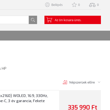
Belépés
0
0
Az ön kosara üres.
s HP
Népszerüek előre
x2160) WOLED, 16:9, 330Hz,
-C, 3 év garancia, Fekete
335 990 Ft