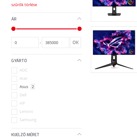
szűrők törlése
ÁR
-
GYÁRTÓ
AOC
Acer
Asus
2
Dell
HP
Lenovo
Samsung
ViewSonic
KIJELZŐ MÉRET