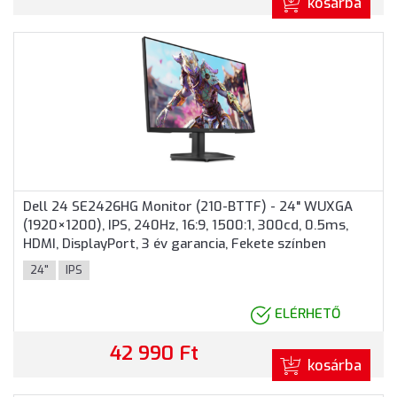
kosárba
Dell 24 SE2426HG Monitor (210-BTTF) - 24" WUXGA
(1920×1200), IPS, 240Hz, 16:9, 1500:1, 300cd, 0.5ms,
HDMI, DisplayPort, 3 év garancia, Fekete színben
24"
IPS
ELÉRHETŐ
42 990 Ft
kosárba