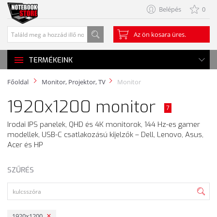
Belépés
0
Az ön kosara üres.
TERMÉKEINK
Főoldal
Monitor, Projektor, TV
Monitor
1920x1200 monitor
7
Irodai IPS panelek, QHD és 4K monitorok, 144 Hz-es gamer
modellek, USB-C csatlakozású kijelzők – Dell, Lenovo, Asus,
Acer és HP
SZŰRÉS
1920x1200