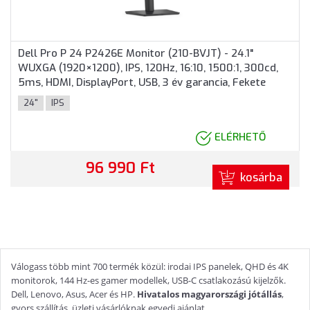
Dell Pro P 24 P2426E Monitor (210-BVJT) - 24.1"
WUXGA (1920×1200), IPS, 120Hz, 16:10, 1500:1, 300cd,
5ms, HDMI, DisplayPort, USB, 3 év garancia, Fekete
színben
24"
IPS
ELÉRHETŐ
96 990 Ft
kosárba
Válogass több mint 700 termék közül: irodai IPS panelek, QHD és 4K
monitorok, 144 Hz-es gamer modellek, USB-C csatlakozású kijelzők.
Dell, Lenovo, Asus, Acer és HP.
Hivatalos magyarországi jótállás
,
gyors szállítás, üzleti vásárlóknak egyedi ajánlat.