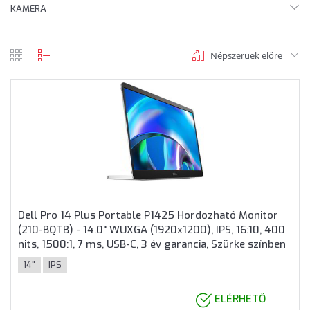
KAMERA
Népszerüek előre
rács
lista
nézet
nézet
Dell Pro 14 Plus Portable P1425 Hordozható Monitor
(210-BQTB) - 14.0" WUXGA (1920x1200), IPS, 16:10, 400
nits, 1500:1, 7 ms, USB-C, 3 év garancia, Szürke színben
14"
IPS
ELÉRHETŐ