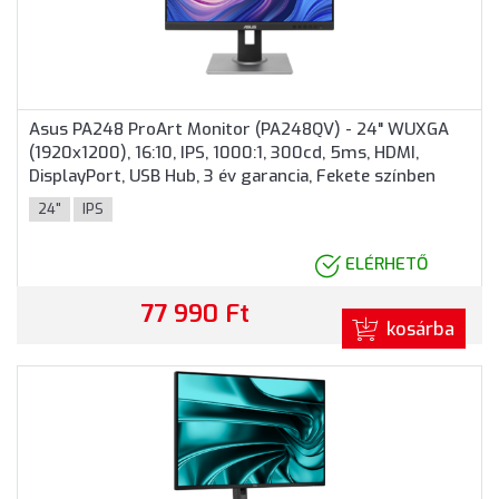
Asus PA248 ProArt Monitor (PA248QV) - 24" WUXGA
(1920x1200), 16:10, IPS, 1000:1, 300cd, 5ms, HDMI,
DisplayPort, USB Hub, 3 év garancia, Fekete színben
24"
IPS
ELÉRHETŐ
77 990 Ft
kosárba