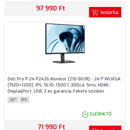
97 990 Ft
kosárba
Dell Pro P 24 P2426 Monitor (210-BVJR) - 24.1" WUXGA
(1920×1200), IPS, 16:10, 1500:1, 300cd, 5ms, HDMI,
DisplayPort, USB, 3 év garancia, Fekete színben
24"
IPS
ELÉRHETŐ
71 990 Ft