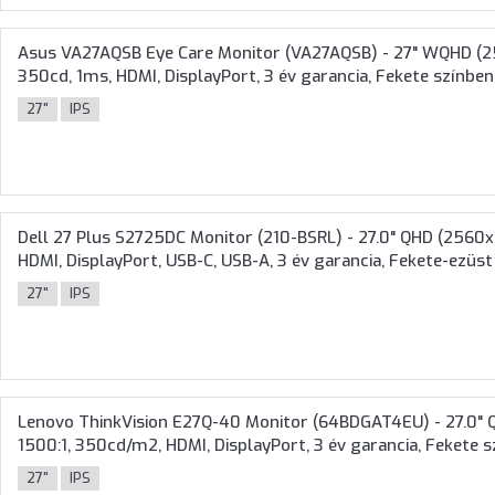
Asus VA27AQSB Eye Care Monitor (VA27AQSB) - 27" WQHD (256
350cd, 1ms, HDMI, DisplayPort, 3 év garancia, Fekete színben
27"
IPS
Dell 27 Plus S2725DC Monitor (210-BSRL) - 27.0" QHD (2560x1
HDMI, DisplayPort, USB-C, USB-A, 3 év garancia, Fekete-ezüst
27"
IPS
Lenovo ThinkVision E27Q-40 Monitor (64BDGAT4EU) - 27.0" Q
1500:1, 350cd/m2, HDMI, DisplayPort, 3 év garancia, Fekete 
27"
IPS