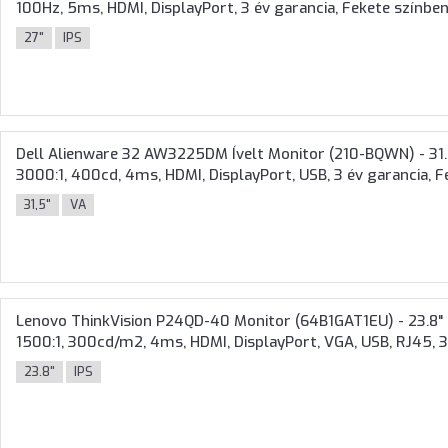
100Hz, 5ms, HDMI, DisplayPort, 3 év garancia, Fekete színbe
27"
IPS
Dell Alienware 32 AW3225DM Ívelt Monitor (210-BQWN) - 31.
3000:1, 400cd, 4ms, HDMI, DisplayPort, USB, 3 év garancia, 
31,5"
VA
Lenovo ThinkVision P24QD-40 Monitor (64B1GAT1EU) - 23.8" Q
1500:1, 300cd/m2, 4ms, HDMI, DisplayPort, VGA, USB, RJ45, 3
23.8"
IPS