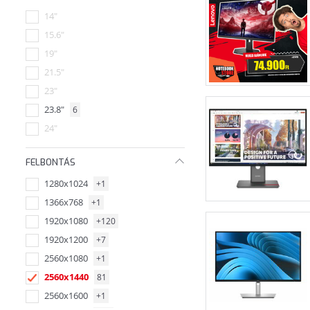
14"
15.6"
19"
21.5"
23"
23.8"
6
24"
24.5"
FELBONTÁS
24,5"
1280x1024
+1
26.5"
10
1366x768
+1
27"
55
1920x1080
+120
31,5"
7
1920x1200
+7
32"
2
2560x1080
+1
34"
1
2560x1440
81
37.5"
2560x1600
+1
42.5"