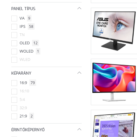
3440x1440
+21
49"
PANEL TÍPUS
3840x2160
+44
31,6"
VA
9
5120x1440
+2
26.7"
IPS
58
3440x1600
+1
39,7"
TN
5120x2160
+2
65"
OLED
12
3840x1600
+1
18.5"
WOLED
1
5120x2880
+2
51.5"
WLED
6144x2560
+1
22"
6016x3384
+1
64.53"
KÉPARÁNY
16:9
79
16:10
5:4
32:9
21:9
2
ÉRINTŐKÉPERNYŐ