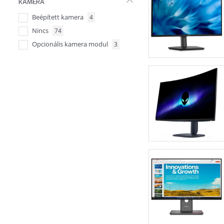
KAMERA
RJ45
7
Beépített kamera
4
Nincs
74
Opcionális kamera modul
3