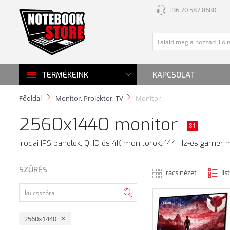
+36 70 587 8680
KAPCSOLAT
TERMÉKEINK
Főoldal
Monitor, Projektor, TV
Monitor
2560x1440 monitor
81
Irodai IPS panelek, QHD és 4K monitorok, 144 Hz-es gamer m
SZŰRÉS
rács nézet
lis
2560x1440