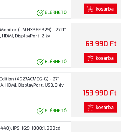
kosárba
ELÉRHETŐ
onitor (UM.HX3EE.329) - 27.0"
 HDMI, DisplayPort, 2 év
63 990 Ft
kosárba
ELÉRHETŐ
dition (XG27ACMEG-G) - 27"
, HDMI, DisplayPort, USB, 3 év
153 990 Ft
kosárba
ELÉRHETŐ
0), IPS, 16:9, 1000:1, 300cd,