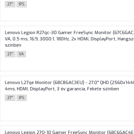
27"
IPS
Lenovo Legion R27qc-30 Gamer FreeSync Monitor (67C6GAC2
VA, 0.5 ms, 16:9, 3000:1, 180Hz, 2x HDMI, DisplayPort, Hangsz
színben
27"
VA
Lenovo L27qe Monitor (68C8GAC3EU) - 27.0" QHD (2560x1440),
4ms, HDMI, DisplayPort, 3 év garancia, Fekete színben
27"
IPS
Lenovo Legion 27Q-10 Gamer FreeSync Monitor (68C6GAC4E