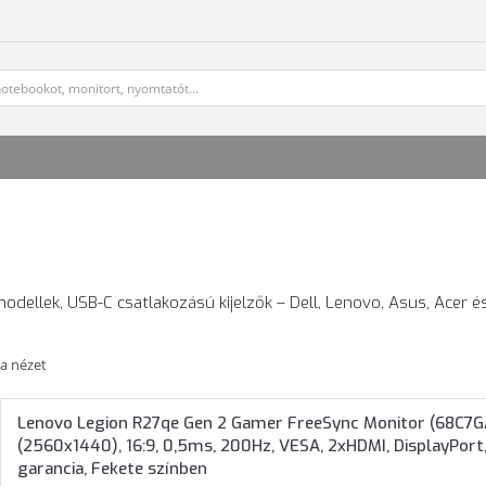
odellek, USB-C csatlakozású kijelzők – Dell, Lenovo, Asus, Acer é
ta nézet
Lenovo Legion R27qe Gen 2 Gamer FreeSync Monitor (68C7G
(2560x1440), 16:9, 0,5ms, 200Hz, VESA, 2xHDMI, DisplayPor
garancia, Fekete színben