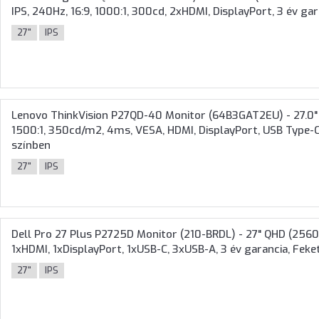
IPS, 240Hz, 16:9, 1000:1, 300cd, 2xHDMI, DisplayPort, 3 év ga
27"
IPS
Lenovo ThinkVision P27QD-40 Monitor (64B3GAT2EU) - 27.0" 
1500:1, 350cd/m2, 4ms, VESA, HDMI, DisplayPort, USB Type-C,
színben
27"
IPS
Dell Pro 27 Plus P2725D Monitor (210-BRDL) - 27" QHD (2560x
1xHDMI, 1xDisplayPort, 1xUSB-C, 3xUSB-A, 3 év garancia, Fek
27"
IPS