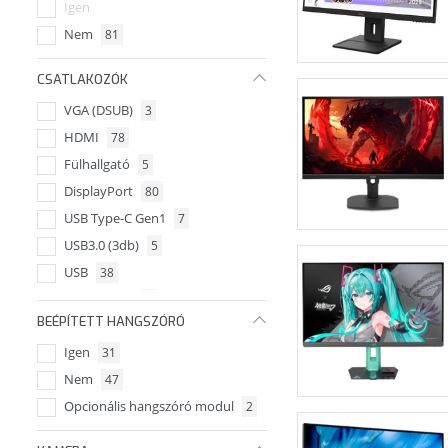
Igen
Nem
81
CSATLAKOZÓK
VGA (DSUB)
3
HDMI
78
Fülhallgató
5
DisplayPort
80
USB Type-C Gen1
7
USB3.0 (3db)
5
USB
38
HDMI (2db)
3
BEÉPÍTETT HANGSZÓRÓ
VESA fali konzol kompatibilis
13
Igen
31
Jack
2
Nem
47
Audio Vonal-kimenet
1
Opcionális hangszóró modul
2
Thunderbolt
1
USB-C
1