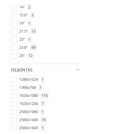
14"
2
15.6"
3
19"
1
21.5"
13
23"
1
23.8"
49
24"
12
24.5"
4
FELBONTÁS
24,5"
2
1280x1024
1
26.5"
10
1366x768
1
27"
105
1920x1080
110
31,5"
19
1920x1200
7
32"
8
2560x1080
1
34"
17
2560x1440
74
37.5"
2
2560x1600
1
42.5"
1