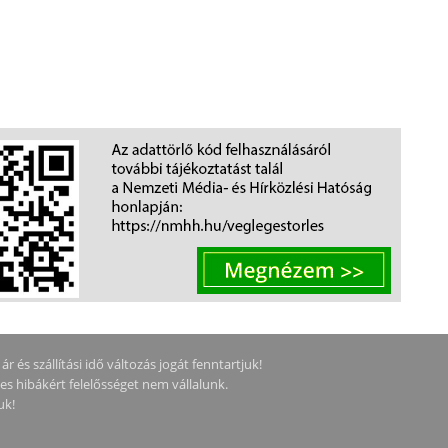
 és szállítási idő változás jogát fenntartjuk!
ges hibákért felelősséget nem vállalunk.
uk!