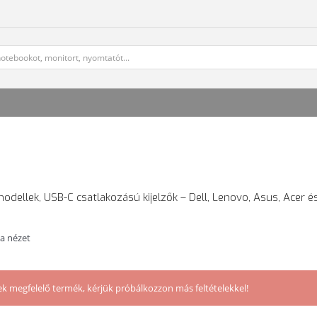
odellek, USB-C csatlakozású kijelzők – Dell, Lenovo, Asus, Acer é
ta nézet
ek megfelelő termék, kérjük próbálkozzon más feltételekkel!