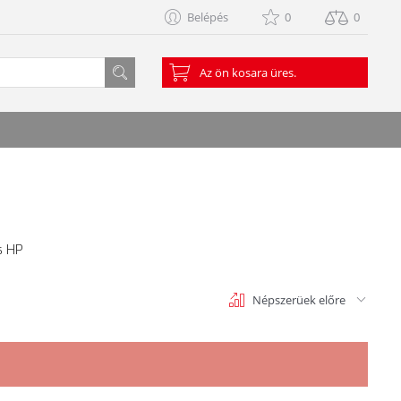
Belépés
0
0
Az ön kosara üres.
s HP
Népszerüek előre