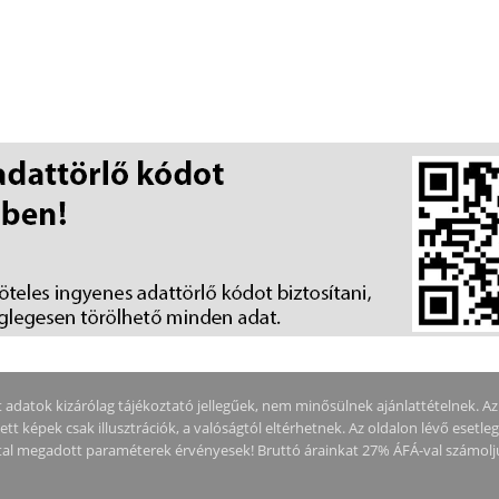
adatok kizárólag tájékoztató jellegűek, nem minősülnek ajánlattételnek. Az ár
tt képek csak illusztrációk, a valóságtól eltérhetnek. Az oldalon lévő esetle
által megadott paraméterek érvényesek! Bruttó árainkat 27% ÁFÁ-val számolj