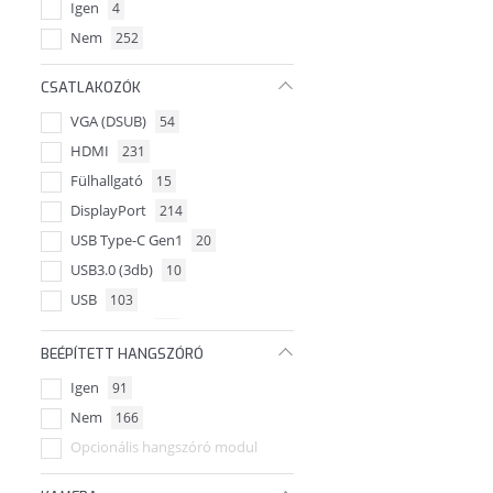
Igen
4
Nem
252
CSATLAKOZÓK
VGA (DSUB)
54
HDMI
231
Fülhallgató
15
DisplayPort
214
USB Type-C Gen1
20
USB3.0 (3db)
10
USB
103
HDMI (2db)
19
BEÉPÍTETT HANGSZÓRÓ
VESA fali konzol kompatibilis
34
Igen
91
Jack
8
Nem
166
Audio Vonal-kimenet
4
Opcionális hangszóró modul
Thunderbolt
9
USB-C
6