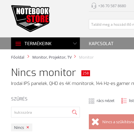
+36 70 587 8680
KAPCSOLAT
TERMÉKEINK
Főoldal
Monitor, Projektor, TV
Monitor
Nincs monitor
258
Irodai IPS panelek, QHD és 4K monitorok, 144 Hz-es gamer m
SZŰRÉS
rács nézet
lis
Nincs a szűkítésn
Nincs