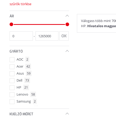
szűrők törlése
ÁR
Válogass több mint 700
HP.
Hivatalos magyar
-
GYÁRTÓ
AOC
2
Acer
42
Asus
59
Dell
73
HP
21
Lenovo
58
Samsung
2
ViewSonic
1
KIJELZŐ MÉRET