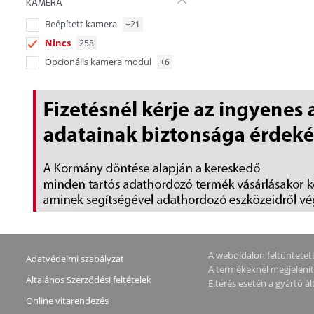
KAMERA
RJ45
12
Beépített kamera
+21
Nincs
258
Opcionális kamera modul
+6
A weboldalon feltüntetett 
Adatvédelmi szabályzat
A termékeknél megjeleníte
Általános Szerződési feltételek
Eltérés esetén a gyártó 
Online vitarendezés