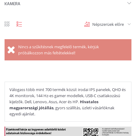
KAMERA
Népszerüek előre
rács
lista
nézet
nézet
Nincs a szűkítésnek megfelelő termék, kérjük
próbálkozzon más feltételekkel!
Válogass több mint 700 termék közül: irodai IPS panelek, QHD és
4K monitorok, 144 Hz-es gamer modellek, USB-C csatlakozású
kijelzők. Dell, Lenovo, Asus, Acer és HP.
Hivatalos
magyarországi jótállás
, gyors szállítás, üzleti vásárlóknak
egyedi ajánlat.