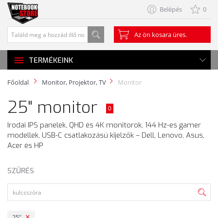
Belépés
0
Az ön kosara üres.
TERMÉKEINK
Főoldal
Monitor, Projektor, TV
Monitor
25" monitor
0
Irodai IPS panelek, QHD és 4K monitorok, 144 Hz-es gamer
modellek, USB-C csatlakozású kijelzők – Dell, Lenovo, Asus,
Acer és HP
SZŰRÉS
25"