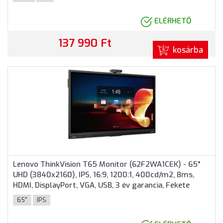
ELÉRHETŐ
137 990 Ft
kosárba
Lenovo ThinkVision T65 Monitor (62F2WA1CEK) - 65"
UHD (3840x2160), IPS, 16:9, 1200:1, 400cd/m2, 8ms,
HDMI, DisplayPort, VGA, USB, 3 év garancia, Fekete
színben
65"
IPS