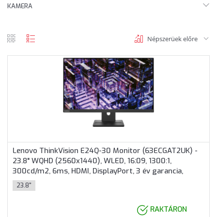
KAMERA
Népszerüek előre
rács
lista
nézet
nézet
Lenovo ThinkVision E24Q-30 Monitor (63ECGAT2UK) -
23.8" WQHD (2560x1440), WLED, 16:09, 1300:1,
300cd/m2, 6ms, HDMI, DisplayPort, 3 év garancia,
Fekete színben
23.8"
RAKTÁRON