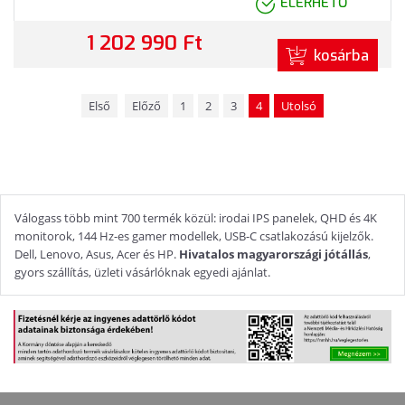
ELÉRHETŐ
1 202 990 Ft
kosárba
Első
Előző
1
2
3
4
Utolsó
Válogass több mint 700 termék közül: irodai IPS panelek, QHD és 4K
monitorok, 144 Hz-es gamer modellek, USB-C csatlakozású kijelzők.
Dell, Lenovo, Asus, Acer és HP.
Hivatalos magyarországi jótállás
,
gyors szállítás, üzleti vásárlóknak egyedi ajánlat.