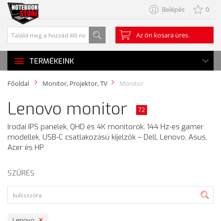
Belépés
0
Az ön kosara üres.
TERMÉKEINK
Főoldal
Monitor, Projektor, TV
Monitor
Lenovo monitor
72
Irodai IPS panelek, QHD és 4K monitorok, 144 Hz-es gamer
modellek, USB-C csatlakozású kijelzők – Dell, Lenovo, Asus,
Acer és HP
SZŰRÉS
Lenovo