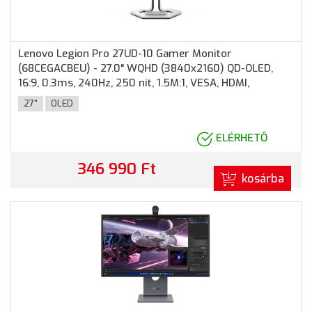
Lenovo Legion Pro 27UD-10 Gamer Monitor
(68CEGACBEU) - 27.0" WQHD (3840x2160) QD-OLED,
16:9, 0.3ms, 240Hz, 250 nit, 1.5M:1, VESA, HDMI,
DisplayPort, USB, 3 év garancia, Fekete színben
27"
OLED
ELÉRHETŐ
346 990 Ft
kosárba