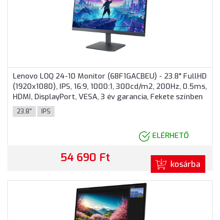
Lenovo LOQ 24-10 Monitor (68F1GACBEU) - 23.8" FullHD
(1920x1080), IPS, 16:9, 1000:1, 300cd/m2, 200Hz, 0.5ms,
HDMI, DisplayPort, VESA, 3 év garancia, Fekete színben
23.8"
IPS
ELÉRHETŐ
54 690 Ft
kosárba