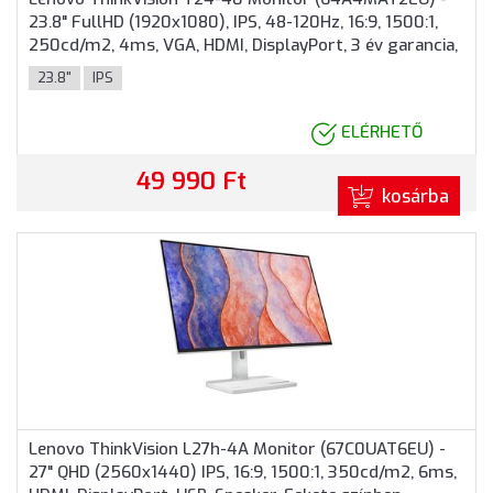
23.8" FullHD (1920x1080), IPS, 48-120Hz, 16:9, 1500:1,
250cd/m2, 4ms, VGA, HDMI, DisplayPort, 3 év garancia,
Fekete színben
23.8"
IPS
ELÉRHETŐ
49 990 Ft
kosárba
Lenovo ThinkVision L27h-4A Monitor (67C0UAT6EU) -
27" QHD (2560x1440) IPS, 16:9, 1500:1, 350cd/m2, 6ms,