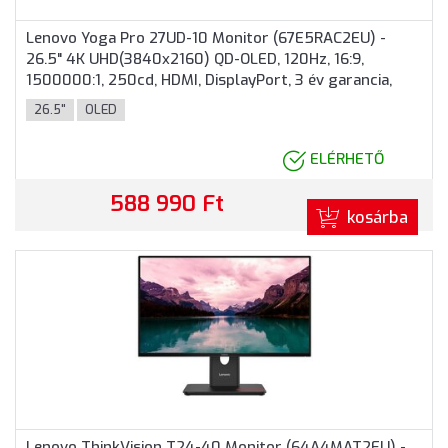
Lenovo Yoga Pro 27UD-10 Monitor (67E5RAC2EU) -
26.5" 4K UHD(3840x2160) QD-OLED, 120Hz, 16:9,
1500000:1, 250cd, HDMI, DisplayPort, 3 év garancia,
Fekete színben
26.5"
OLED
ELÉRHETŐ
588 990 Ft
kosárba
Lenovo ThinkVision T24-40 Monitor (64A4MAT2EU) -