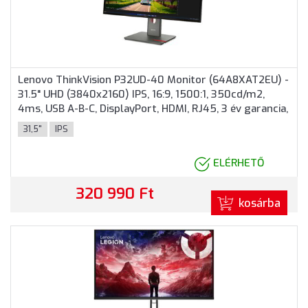
Lenovo ThinkVision P32UD-40 Monitor (64A8XAT2EU) -
31.5" UHD (3840x2160) IPS, 16:9, 1500:1, 350cd/m2,
4ms, USB A-B-C, DisplayPort, HDMI, RJ45, 3 év garancia,
Fekete színben
31,5"
IPS
ELÉRHETŐ
320 990 Ft
kosárba