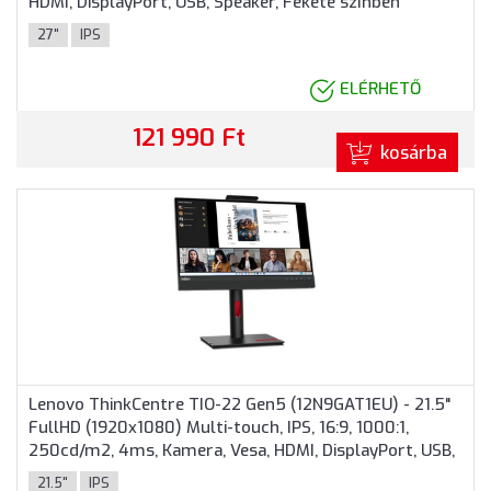
HDMI, DisplayPort, USB, Speaker, Fekete színben
27"
IPS
ELÉRHETŐ
121 990 Ft
kosárba
Lenovo ThinkCentre TIO-22 Gen5 (12N9GAT1EU) - 21.5"
FullHD (1920x1080) Multi-touch, IPS, 16:9, 1000:1,
250cd/m2, 4ms, Kamera, Vesa, HDMI, DisplayPort, USB,
3 év garancia, Fekete színben
21.5"
IPS