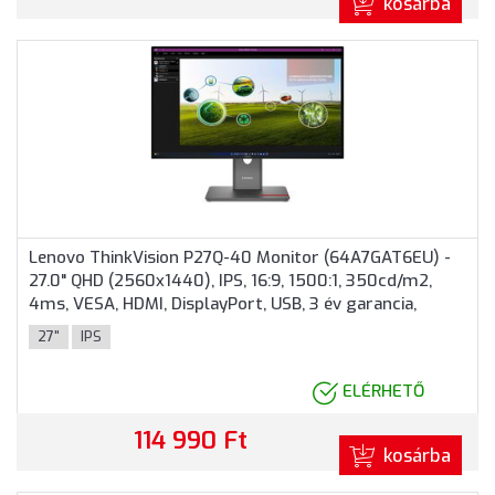
kosárba
Lenovo ThinkVision P27Q-40 Monitor (64A7GAT6EU) -
27.0" QHD (2560x1440), IPS, 16:9, 1500:1, 350cd/m2,
4ms, VESA, HDMI, DisplayPort, USB, 3 év garancia,
Fekete színben
27"
IPS
ELÉRHETŐ
114 990 Ft
kosárba