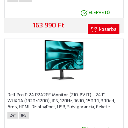
színben
ELÉRHETŐ
163 990 Ft
kosárba
Dell Pro P 24 P2426E Monitor (210-BVJT) - 24.1"
WUXGA (1920×1200), IPS, 120Hz, 16:10, 1500:1, 300cd,
5ms, HDMI, DisplayPort, USB, 3 év garancia, Fekete
színben
24"
IPS