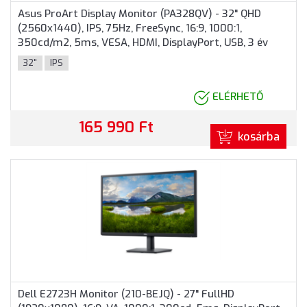
Asus ProArt Display Monitor (PA328QV) - 32" QHD
(2560x1440), IPS, 75Hz, FreeSync, 16:9, 1000:1,
350cd/m2, 5ms, VESA, HDMI, DisplayPort, USB, 3 év
garancia, Fekete színben
32"
IPS
ELÉRHETŐ
165 990 Ft
kosárba
Dell E2723H Monitor (210-BEJQ) - 27" FullHD