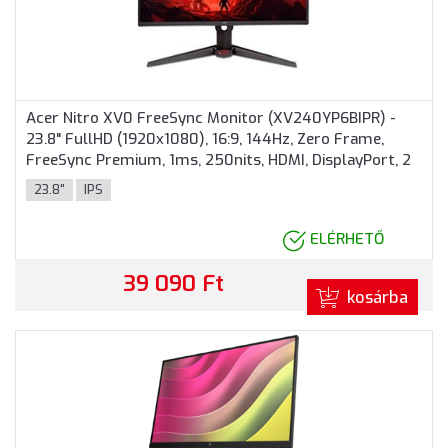
Acer Nitro XV0 FreeSync Monitor (XV240YP6BIPR) -
23.8" FullHD (1920x1080), 16:9, 144Hz, Zero Frame,
FreeSync Premium, 1ms, 250nits, HDMI, DisplayPort, 2
év garancia, Fekete színben
23.8"
IPS
ELÉRHETŐ
39 090 Ft
kosárba