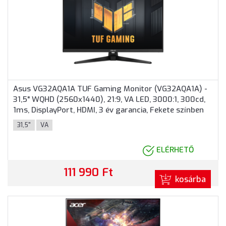
Asus VG32AQA1A TUF Gaming Monitor (VG32AQA1A) -
31,5" WQHD (2560x1440), 21:9, VA LED, 3000:1, 300cd,
1ms, DisplayPort, HDMI, 3 év garancia, Fekete színben
31,5"
VA
ELÉRHETŐ
111 990 Ft
kosárba