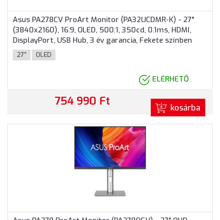
Asus PA278CV ProArt Monitor (PA32UCDMR-K) - 27"
(3840x2160), 16:9, OLED, 500:1, 350cd, 0.1ms, HDMI,
DisplayPort, USB Hub, 3 év garancia, Fekete színben
27"
OLED
ELÉRHETŐ
754 990 Ft
kosárba