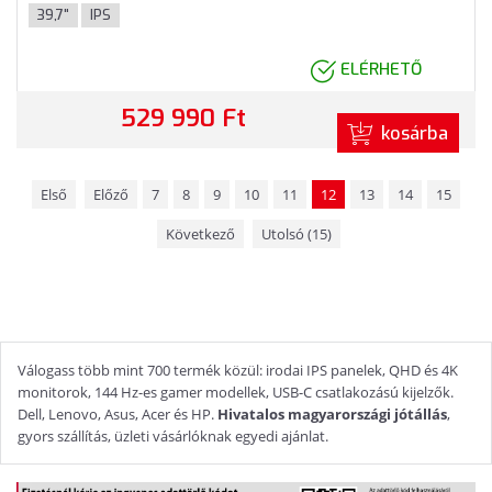
USB-C, 3 év garancia, Fekete-ezüst színben
39,7"
IPS
ELÉRHETŐ
529 990 Ft
kosárba
Első
Előző
7
8
9
10
11
12
13
14
15
Következő
Utolsó (15)
Válogass több mint 700 termék közül: irodai IPS panelek, QHD és 4K
monitorok, 144 Hz-es gamer modellek, USB-C csatlakozású kijelzők.
Dell, Lenovo, Asus, Acer és HP.
Hivatalos magyarországi jótállás
,
gyors szállítás, üzleti vásárlóknak egyedi ajánlat.