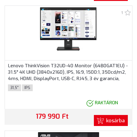
1
Lenovo ThinkVision T32UD-40 Monitor (64B0GAT1EU) -
31.5" 4K UHD (3840x2160), IPS, 16:9, 1500:1, 350cd/m2,
4ms, HDMI, DisplayPort, USB-C, RJ45, 3 év garancia,
Fekete színben
31,5"
IPS
RAKTÁRON
179 990 Ft
kosárba