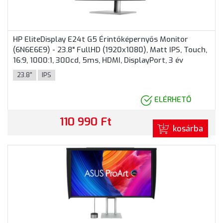
HP EliteDisplay E24t G5 Érintőképernyős Monitor
(6N6E6E9) - 23.8" FullHD (1920x1080), Matt IPS, Touch,
16:9, 1000:1, 300cd, 5ms, HDMI, DisplayPort, 3 év
garancia
23.8"
IPS
ELÉRHETŐ
110 990 Ft
kosárba