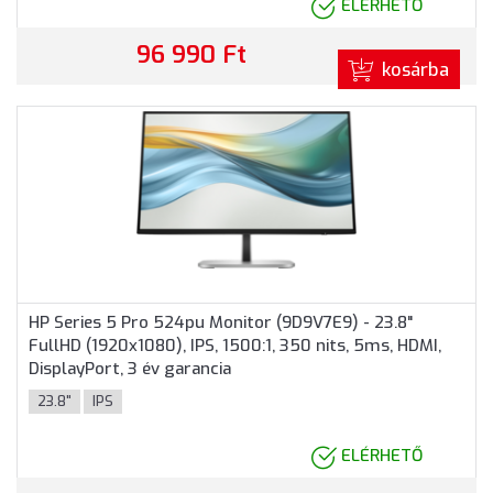
ELÉRHETŐ
96 990 Ft
kosárba
HP Series 5 Pro 524pu Monitor (9D9V7E9) - 23.8"
FullHD (1920x1080), IPS, 1500:1, 350 nits, 5ms, HDMI,
DisplayPort, 3 év garancia
23.8"
IPS
ELÉRHETŐ