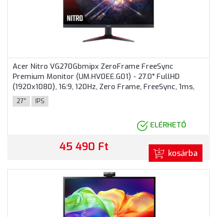
Acer Nitro VG270Gbmipx ZeroFrame FreeSync
Premium Monitor (UM.HV0EE.G01) - 27.0" FullHD
(1920x1080), 16:9, 120Hz, Zero Frame, FreeSync, 1ms,
250nits, HDMI, DisplayPort, 2 év garancia, Fekete
27"
IPS
színben
ELÉRHETŐ
45 490 Ft
kosárba