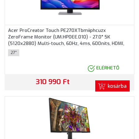
Acer ProCreator Touch PE270XTbmiiphcuzx
ZeroFrame Monitor (UM.HP0EE.010) - 27.0" 5K
(5120x2880) Multi-touch, 60Hz, 4ms, 600nits, HDMI,
DP, Type-C, USB, 2 év garancia, Fekete színben
27"
ELÉRHETŐ
310 990 Ft
kosárba