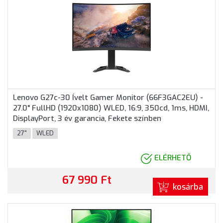
Lenovo G27c-30 Ívelt Gamer Monitor (66F3GAC2EU) -
27.0" FullHD (1920x1080) WLED, 16:9, 350cd, 1ms, HDMI,
DisplayPort, 3 év garancia, Fekete színben
27"
WLED
ELÉRHETŐ
67 990 Ft
kosárba