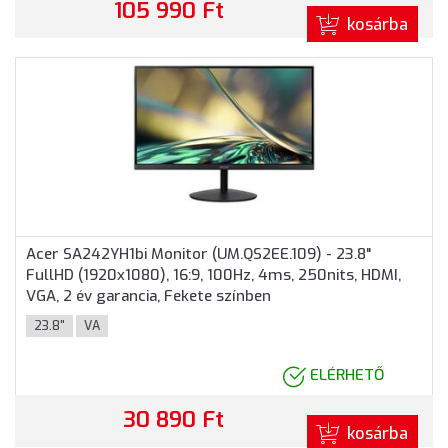
105 990 Ft
kosárba
Acer SA242YH1bi Monitor (UM.QS2EE.109) - 23.8"
FullHD (1920x1080), 16:9, 100Hz, 4ms, 250nits, HDMI,
VGA, 2 év garancia, Fekete színben
23.8"
VA
ELÉRHETŐ
30 890 Ft
kosárba