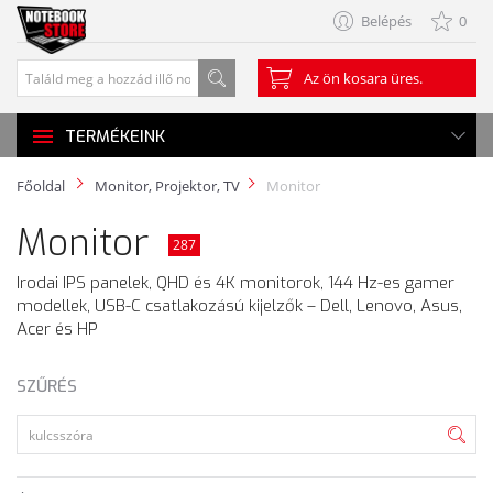
Belépés
0
Az ön kosara üres.
TERMÉKEINK
Főoldal
Monitor, Projektor, TV
Monitor
Monitor
287
Irodai IPS panelek, QHD és 4K monitorok, 144 Hz-es gamer
modellek, USB-C csatlakozású kijelzők – Dell, Lenovo, Asus,
Acer és HP
SZŰRÉS