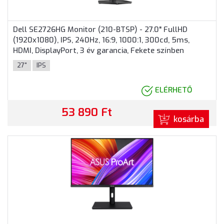
Dell SE2726HG Monitor (210-BTSP) - 27.0" FullHD
(1920x1080), IPS, 240Hz, 16:9, 1000:1, 300cd, 5ms,
HDMI, DisplayPort, 3 év garancia, Fekete színben
27"
IPS
ELÉRHETŐ
53 890 Ft
kosárba