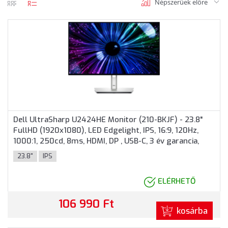
Népszerüek előre
rács
lista
nézet
nézet
Dell UltraSharp U2424HE Monitor (210-BKJF) - 23.8"
FullHD (1920x1080), LED Edgelight, IPS, 16:9, 120Hz,
1000:1, 250cd, 8ms, HDMI, DP , USB-C, 3 év garancia,
Ezüst színben
23.8"
IPS
ELÉRHETŐ
106 990 Ft
kosárba