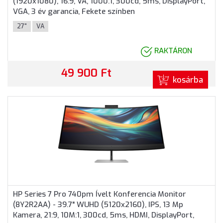
(1920x1080), 16:9, VA, 1000:1, 300cd, 5ms, DisplayPort,
VGA, 3 év garancia, Fekete színben
27"
VA
RAKTÁRON
49 900 Ft
kosárba
HP Series 7 Pro 740pm Ívelt Konferencia Monitor
(8Y2R2AA) - 39.7" WUHD (5120x2160), IPS, 13 Mp
Kamera, 21:9, 10M:1, 300cd, 5ms, HDMI, DisplayPort,