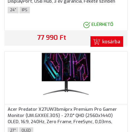
DisplayPort, USB Hub, 3 év garancia, Fekete színben
24"
IPS
ELÉRHETŐ
77 990 Ft
kosárba
Acer Predator X27UW3bmiiprx Premium Pro Gamer
Monitor (UM.GXXEE.305) - 27.0" QHD (2560x1440)
OLED, 16:9, 240Hz, Zero Frame, FreeSync, 0,03ms,
350nits, 2xHDMI, DisplayPort, 2 év garancia, Fekete
27"
OLED