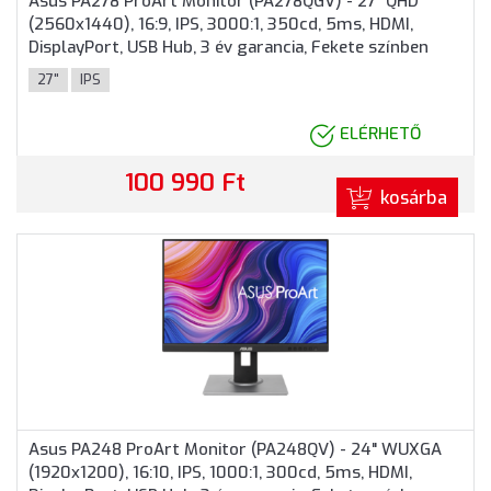
Asus PA278 ProArt Monitor (PA278QGV) - 27" QHD
(2560x1440), 16:9, IPS, 3000:1, 350cd, 5ms, HDMI,
DisplayPort, USB Hub, 3 év garancia, Fekete színben
27"
IPS
ELÉRHETŐ
100 990 Ft
kosárba
Asus PA248 ProArt Monitor (PA248QV) - 24" WUXGA
(1920x1200), 16:10, IPS, 1000:1, 300cd, 5ms, HDMI,