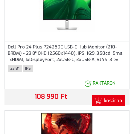
Dell Pro 24 Plus P2425DE USB-C Hub Monitor (210-
BRDM) - 23.8" QHD (2560x1440), IPS, 16:9, 350cd, 5ms,
1xHDMI, 1xDisplayPort, 2xUSB-C, 3xUSB-A, RJ45, 3 év
garancia, Fekete-ezüst színben
23.8"
IPS
RAKTÁRON
108 990 Ft
kosárba