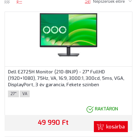
Népszerüek előre
rács
lista
nézet
nézet
Dell E2725H Monitor (210-BNJP) - 27" FullHD
(1920×1080), 75Hz, VA, 16:9, 3000:1, 300cd, 5ms, VGA,
DisplayPort, 3 év garancia, Fekete színben
27"
VA
RAKTÁRON
49 990 Ft
kosárba