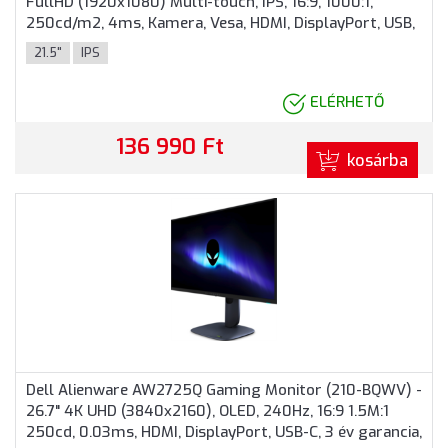
FullHD (1920x1080) Multi-touch, IPS, 16:9, 1000:1,
250cd/m2, 4ms, Kamera, Vesa, HDMI, DisplayPort, USB,
3 év garancia, Fekete színben
21.5"
IPS
ELÉRHETŐ
136 990 Ft
kosárba
Dell Alienware AW2725Q Gaming Monitor (210-BQWV) -
26.7" 4K UHD (3840x2160), OLED, 240Hz, 16:9 1.5M:1
250cd, 0.03ms, HDMI, DisplayPort, USB-C, 3 év garancia,