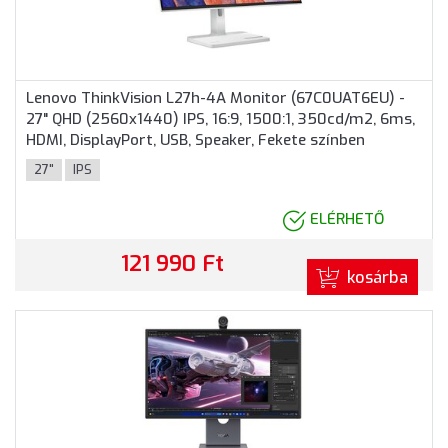
Lenovo ThinkVision L27h-4A Monitor (67C0UAT6EU) -
27" QHD (2560x1440) IPS, 16:9, 1500:1, 350cd/m2, 6ms,
HDMI, DisplayPort, USB, Speaker, Fekete színben
27"
IPS
ELÉRHETŐ
121 990 Ft
kosárba