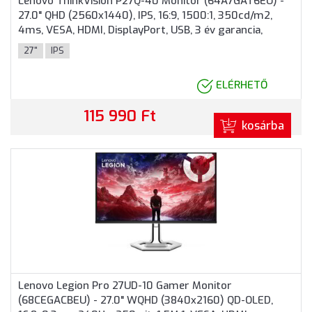
Lenovo ThinkVision P27Q-40 Monitor (64A7GAT6EU) -
27.0" QHD (2560x1440), IPS, 16:9, 1500:1, 350cd/m2,
4ms, VESA, HDMI, DisplayPort, USB, 3 év garancia,
Fekete színben
27"
IPS
ELÉRHETŐ
115 990 Ft
kosárba
Lenovo Legion Pro 27UD-10 Gamer Monitor
(68CEGACBEU) - 27.0" WQHD (3840x2160) QD-OLED,