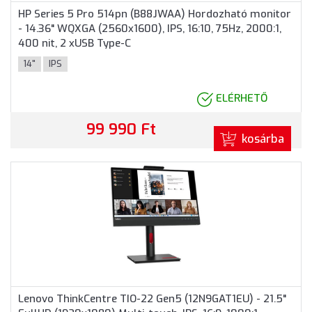
HP Series 5 Pro 514pn (B88JWAA) Hordozható monitor
- 14.36" WQXGA (2560x1600), IPS, 16:10, 75Hz, 2000:1,
400 nit, 2 xUSB Type-C
14"
IPS
ELÉRHETŐ
99 990 Ft
kosárba
Lenovo ThinkCentre TIO-22 Gen5 (12N9GAT1EU) - 21.5"