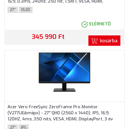
16:9, 0.3ms, 240Hz, 250 nit, 1.5M:1, VESA, HDMI,
DisplayPort, USB, 3 év garancia, Fekete színben
27"
OLED
ELÉRHETŐ
345 990 Ft
kosárba
Acer Vero FreeSync ZeroFrame Pro Monitor
(V277UGbmiipx) - 27" QHD (2560 x 1440), IPS, 16:9,
120HZ, 4ms, 350 nits, VESA, HDMI, DisplayPort, 3 év
garancia, Fekete színben
27"
IPS