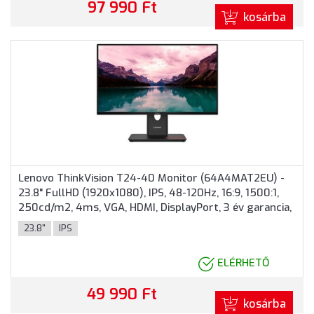
97 990 Ft
kosárba
Lenovo ThinkVision T24-40 Monitor (64A4MAT2EU) -
23.8" FullHD (1920x1080), IPS, 48-120Hz, 16:9, 1500:1,
250cd/m2, 4ms, VGA, HDMI, DisplayPort, 3 év garancia,
Fekete színben
23.8"
IPS
ELÉRHETŐ
49 990 Ft
kosárba