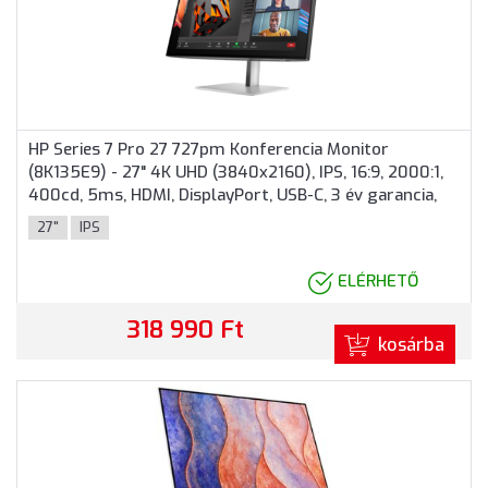
HP Series 7 Pro 27 727pm Konferencia Monitor
(8K135E9) - 27" 4K UHD (3840x2160), IPS, 16:9, 2000:1,
400cd, 5ms, HDMI, DisplayPort, USB-C, 3 év garancia,
Fekete-ezüst színben
27"
IPS
ELÉRHETŐ
318 990 Ft
kosárba