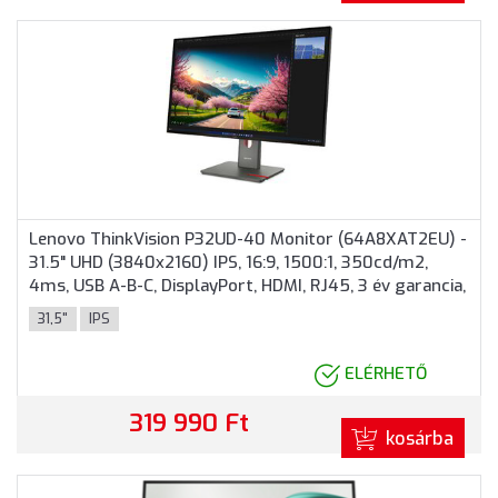
Lenovo ThinkVision P32UD-40 Monitor (64A8XAT2EU) -
31.5" UHD (3840x2160) IPS, 16:9, 1500:1, 350cd/m2,
4ms, USB A-B-C, DisplayPort, HDMI, RJ45, 3 év garancia,
Fekete színben
31,5"
IPS
ELÉRHETŐ
319 990 Ft
kosárba