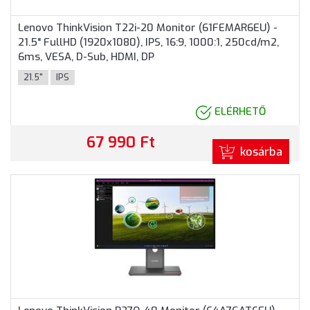
Lenovo ThinkVision T22i-20 Monitor (61FEMAR6EU) -
21.5" FullHD (1920x1080), IPS, 16:9, 1000:1, 250cd/m2,
6ms, VESA, D-Sub, HDMI, DP
21.5"
IPS
ELÉRHETŐ
67 990 Ft
kosárba