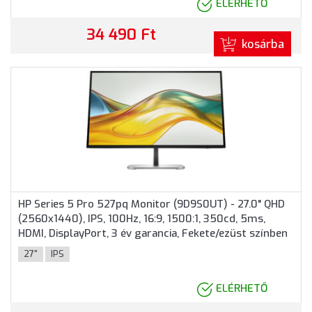
ELÉRHETŐ
34 490 Ft
kosárba
HP Series 5 Pro 527pq Monitor (9D9S0UT) - 27.0" QHD
(2560x1440), IPS, 100Hz, 16:9, 1500:1, 350cd, 5ms,
HDMI, DisplayPort, 3 év garancia, Fekete/ezüst színben
27"
IPS
ELÉRHETŐ