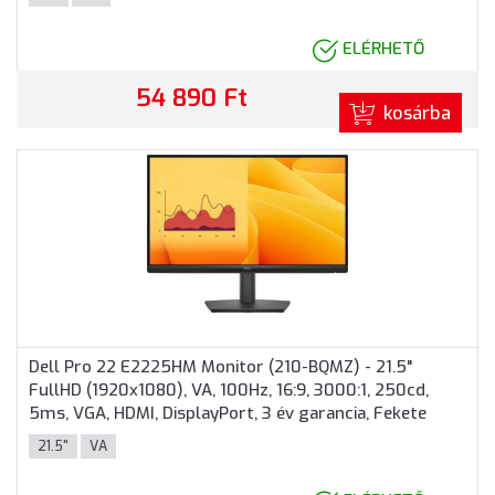
ELÉRHETŐ
54 890 Ft
kosárba
Dell Pro 22 E2225HM Monitor (210-BQMZ) - 21.5"
FullHD (1920x1080), VA, 100Hz, 16:9, 3000:1, 250cd,
5ms, VGA, HDMI, DisplayPort, 3 év garancia, Fekete
színben
21.5"
VA