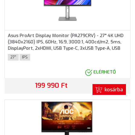
Asus ProArt Display Monitor (PA279CRV) - 27" 4K UHD
(3840x2160) IPS, 60Hz, 16:9, 3000:1, 400cd/m2, 5ms,
DisplayPort, 2xHDMI, USB Type-C, 3xUSB Type-A, USB
Type-C, 3 év garancia, Ezüst színben
27"
IPS
ELÉRHETŐ
199 990 Ft
kosárba