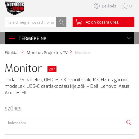
Belépés
0
Az ön kosara üres.
TERMÉKEINK
Főoldal
Monitor, Projektor, TV
Monitor
Monitor
287
Irodai IPS panelek, QHD és 4K monitorok, 144 Hz-es gamer
modellek, USB-C csatlakozású kijelzők – Dell, Lenovo, Asus,
Acer és HP
SZŰRÉS