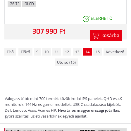
Fekete színben
26.7"
OLED
ELÉRHETŐ
307 990 Ft
kosárba
Első
Előző
9
10
11
12
13
14
15
Következő
Utolsó (15)
Válogass több mint 700 termék közül: irodai IPS panelek, QHD és 4K
monitorok, 144 Hz-es gamer modellek, USB-C csatlakozású kijelzők.
Dell, Lenovo, Asus, Acer és HP.
Hivatalos magyarországi jótállás
,
gyors szállítás, üzleti vásárlóknak egyedi ajánlat.