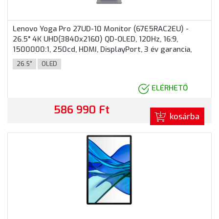
Lenovo Yoga Pro 27UD-10 Monitor (67E5RAC2EU) -
26.5" 4K UHD(3840x2160) QD-OLED, 120Hz, 16:9,
1500000:1, 250cd, HDMI, DisplayPort, 3 év garancia,
Fekete színben
26.5"
OLED
ELÉRHETŐ
586 990 Ft
kosárba