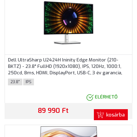
Dell UltraSharp U2424H Ininity Edge Monitor (210-
BKTZ) - 23.8" FullHD (1920x1080), IPS, 120Hz, 1000:1,
250cd, 8ms, HDMI, DisplayPort, USB-C, 3 év garancia,
Ezüst színben
23.8"
IPS
ELÉRHETŐ
89 990 Ft
kosárba