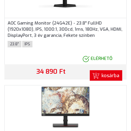
AOC Gaming Monitor (24G42E) - 23.8" FullHD
(1920x1080), IPS, 1000:1, 300cd, 1ms, 180Hz, VGA, HDMI,
DisplayPort, 3 év garancia, Fekete színben
23.8"
IPS
ELÉRHETŐ
34 890 Ft
kosárba