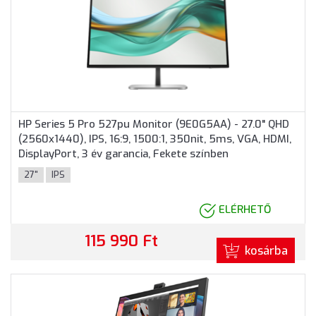
HP Series 5 Pro 527pu Monitor (9E0G5AA) - 27.0" QHD
(2560x1440), IPS, 16:9, 1500:1, 350nit, 5ms, VGA, HDMI,
DisplayPort, 3 év garancia, Fekete színben
27"
IPS
ELÉRHETŐ
115 990 Ft
kosárba