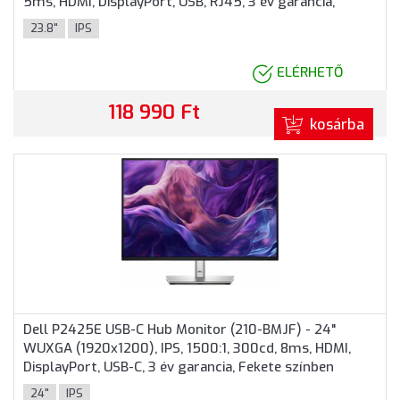
5ms, HDMI, DisplayPort, USB, RJ45, 3 év garancia,
Fekete színben
23.8"
IPS
ELÉRHETŐ
118 990 Ft
kosárba
Dell P2425E USB-C Hub Monitor (210-BMJF) - 24"
WUXGA (1920x1200), IPS, 1500:1, 300cd, 8ms, HDMI,
DisplayPort, USB-C, 3 év garancia, Fekete színben
24"
IPS