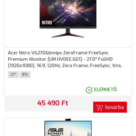
Acer Nitro VG270Gbmipx ZeroFrame FreeSync
Premium Monitor (UM.HV0EE.G01) - 27.0" FullHD
(1920x1080), 16:9, 120Hz, Zero Frame, FreeSync, 1ms,
250nits, HDMI, DisplayPort, 2 év garancia, Fekete
27"
IPS
színben
ELÉRHETŐ
45 490 Ft
kosárba