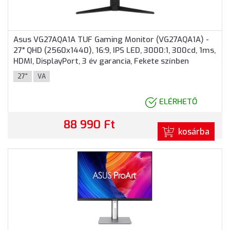
Asus VG27AQA1A TUF Gaming Monitor (VG27AQA1A) -
27" QHD (2560x1440), 16:9, IPS LED, 3000:1, 300cd, 1ms,
HDMI, DisplayPort, 3 év garancia, Fekete színben
27"
VA
ELÉRHETŐ
88 990 Ft
kosárba