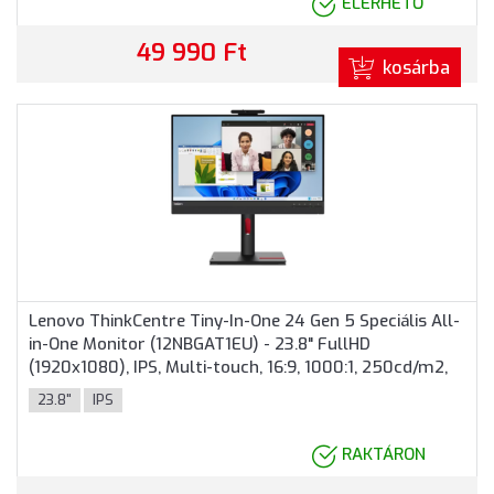
ELÉRHETŐ
49 990 Ft
kosárba
Lenovo ThinkCentre Tiny-In-One 24 Gen 5 Speciális All-
in-One Monitor (12NBGAT1EU) - 23.8" FullHD
(1920x1080), IPS, Multi-touch, 16:9, 1000:1, 250cd/m2,
4ms, Kamera, HDMI, DisplayPort, 3 év garancia, Fekete
23.8"
IPS
színben
RAKTÁRON