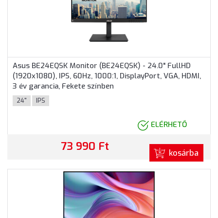
Asus BE24EQSK Monitor (BE24EQSK) - 24.0" FullHD
(1920x1080), IPS, 60Hz, 1000:1, DisplayPort, VGA, HDMI,
3 év garancia, Fekete színben
24"
IPS
ELÉRHETŐ
73 990 Ft
kosárba