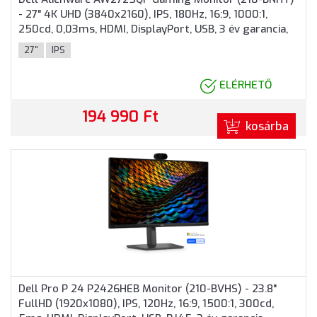
- 27" 4K UHD (3840x2160), IPS, 180Hz, 16:9, 1000:1,
250cd, 0,03ms, HDMI, DisplayPort, USB, 3 év garancia,
Szürke színben
27"
IPS
ELÉRHETŐ
194 990 Ft
kosárba
Dell Pro P 24 P2426HEB Monitor (210-BVHS) - 23.8"
FullHD (1920x1080), IPS, 120Hz, 16:9, 1500:1, 300cd,