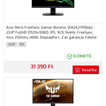
Acer Nitro FreeSync Gamer Monitor (KA242YP6bip) -
23.8" FullHD (1920x1080), IPS, 16:9, 144Hz, FreeSync,
1ms, 250nits, HDMI, DisplayPort, 2 év garancia, Fekete
színben
23.8"
IPS
ELÉRHETŐ
31 390 Ft
kosárba