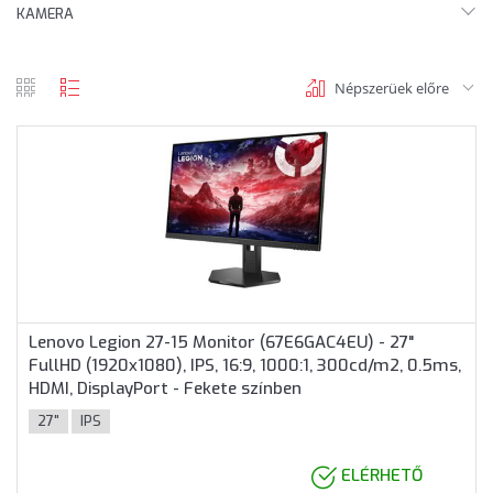
KAMERA
Népszerüek előre
rács
lista
nézet
nézet
Lenovo Legion 27-15 Monitor (67E6GAC4EU) - 27"
FullHD (1920x1080), IPS, 16:9, 1000:1, 300cd/m2, 0.5ms,
HDMI, DisplayPort - Fekete színben
27"
IPS
ELÉRHETŐ