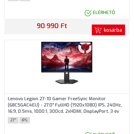
ELÉRHETŐ
90 990 Ft
kosárba
Lenovo Legion 27-10 Gamer FreeSync Monitor
(68C5GAC4EU) - 27.0" FullHD (1920x1080) IPS, 240Hz,
16:9, 0.5ms, 1000:1, 300cd, 2xHDMI, DisplayPort, 3 év
garancia, Fekete színben
27"
IPS