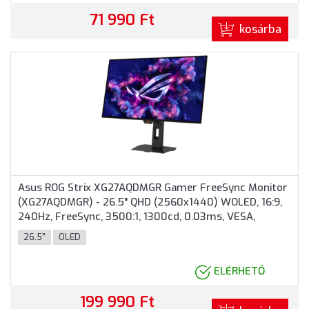
71 990 Ft
kosárba
Asus ROG Strix XG27AQDMGR Gamer FreeSync Monitor
(XG27AQDMGR) - 26.5" QHD (2560x1440) WOLED, 16:9,
240Hz, FreeSync, 3500:1, 1300cd, 0.03ms, VESA,
DisplayPort, HDMI, USB, 3 év garancia, Fekete színben
26.5"
OLED
ELÉRHETŐ
199 990 Ft