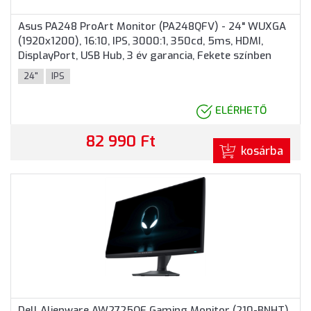
Asus PA248 ProArt Monitor (PA248QFV) - 24" WUXGA
(1920x1200), 16:10, IPS, 3000:1, 350cd, 5ms, HDMI,
DisplayPort, USB Hub, 3 év garancia, Fekete színben
24"
IPS
ELÉRHETŐ
82 990 Ft
kosárba
Dell Alienware AW2725QF Gaming Monitor (210-BNHT)