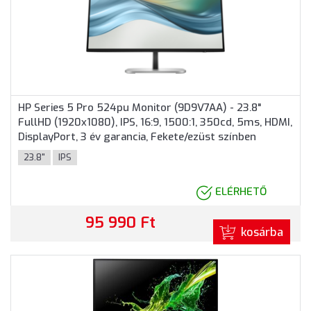
HP Series 5 Pro 524pu Monitor (9D9V7AA) - 23.8"
FullHD (1920x1080), IPS, 16:9, 1500:1, 350cd, 5ms, HDMI,
DisplayPort, 3 év garancia, Fekete/ezüst színben
23.8"
IPS
ELÉRHETŐ
95 990 Ft
kosárba