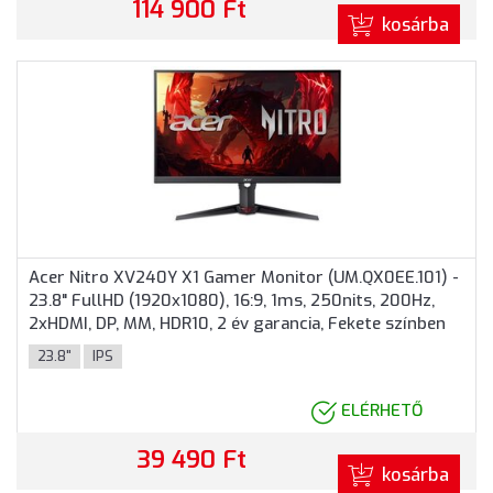
114 900 Ft
kosárba
Acer Nitro XV240Y X1 Gamer Monitor (UM.QX0EE.101) -
23.8" FullHD (1920x1080), 16:9, 1ms, 250nits, 200Hz,
2xHDMI, DP, MM, HDR10, 2 év garancia, Fekete színben
23.8"
IPS
ELÉRHETŐ
39 490 Ft
kosárba