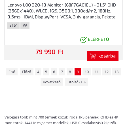
Lenovo LOQ 32Q-10 Monitor (68F7GAC1EU) - 31.5" QHD
(2560x1440), WLED, 16:9, 3500:1, 300cd/m2, 180Hz,
0.5ms, HDMI, DisplayPort, VESA, 3 év garancia, Fekete
színben
31,5"
VA
ELÉRHETŐ
79 990 Ft
kosárba
Első
Előző
4
5
6
7
8
9
10
11
12
13
Következő
Utolsó (13)
Válogass több mint 700 termék közül: irodai IPS panelek, QHD és 4K
monitorok, 144 Hz-es gamer modellek, USB-C csatlakozású kijelzők.