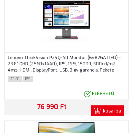
Lenovo ThinkVision P24Q-40 Monitor (64B2GAT1EU) -
23.8" QHD (2560x1440), IPS, 16:9, 1500:1, 300cd/m2,
4ms, HDMI, DisplayPort, USB, 3 év garancia, Fekete
színben
23.8"
IPS
ELÉRHETŐ
76 990 Ft
kosárba