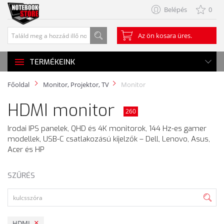
Belépés
0
Az ön kosara üres.
TERMÉKEINK
Főoldal
Monitor, Projektor, TV
Monitor
HDMI monitor
260
Irodai IPS panelek, QHD és 4K monitorok, 144 Hz-es gamer
modellek, USB-C csatlakozású kijelzők – Dell, Lenovo, Asus,
Acer és HP
SZŰRÉS
HDMI