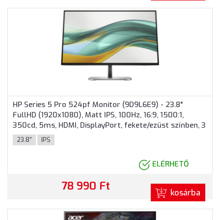
HP Series 5 Pro 524pf Monitor (9D9L6E9) - 23.8"
FullHD (1920x1080), Matt IPS, 100Hz, 16:9, 1500:1,
350cd, 5ms, HDMI, DisplayPort, fekete/ezüst színben, 3
év garancia
23.8"
IPS
ELÉRHETŐ
78 990 Ft
kosárba