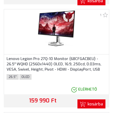
kosárba
1
Lenovo Legion Pro 27Q-10 Monitor (68CFGACBEU) -
26.5" WQHD (2560x1440) OLED, 16:9, 250cd, 0.03ms,
VESA, Swivel, Height, Pivot - HDMI - DisplayPort, USB
Hub, Adaptive Sync/FreeSync Premium Pro, 3 év
26.5"
OLED
garancia, Fekete színben
ELÉRHETŐ
159 990 Ft
kosárba