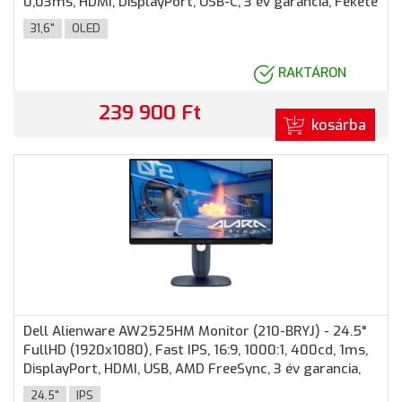
0,03ms, HDMI, DisplayPort, USB-C, 3 év garancia, Fekete
színben
31,6"
OLED
RAKTÁRON
239 900 Ft
kosárba
Dell Alienware AW2525HM Monitor (210-BRYJ) - 24.5"
FullHD (1920x1080), Fast IPS, 16:9, 1000:1, 400cd, 1ms,
DisplayPort, HDMI, USB, AMD FreeSync, 3 év garancia,
Kékesszürke színben
24.5"
IPS