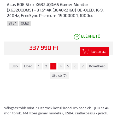
Asus ROG Strix XG32UQDMS Gamer Monitor
(XG32UQDMS) - 31.5" 4K (3840x2160) QD-OLED, 16:9,
240Hz, FreeSync Premium, 1500000:1, 1000cd,
0.03ms, VESA, DisplayPort, HDMI, USB, 3 év garancia,
31,5"
OLED
Fekete színben
ELÉRHETŐ
337 990 Ft
kosárba
Első
Előző
1
2
3
4
5
6
7
Következő
Utolsó (7)
Válogass több mint 700 termék közül: irodai IPS panelek, QHD és 4K
monitorok, 144 Hz-es gamer modellek, USB-C csatlakozású kijelzők.