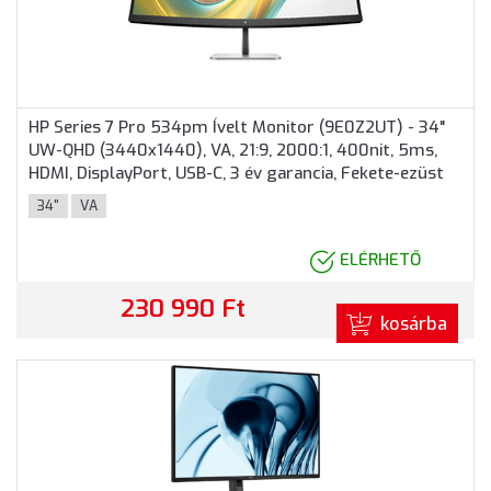
HP Series 7 Pro 534pm Ívelt Monitor (9E0Z2UT) - 34"
UW-QHD (3440x1440), VA, 21:9, 2000:1, 400nit, 5ms,
HDMI, DisplayPort, USB-C, 3 év garancia, Fekete-ezüst
színben
34"
VA
ELÉRHETŐ
230 990 Ft
kosárba