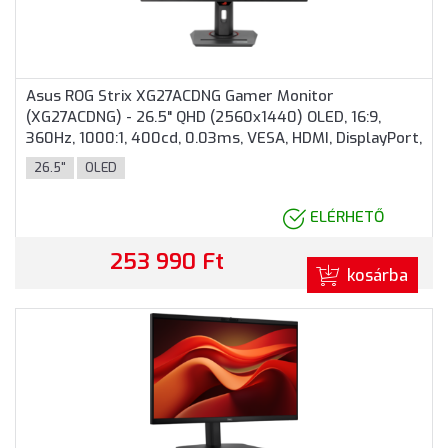
Asus ROG Strix XG27ACDNG Gamer Monitor
(XG27ACDNG) - 26.5" QHD (2560x1440) OLED, 16:9,
360Hz, 1000:1, 400cd, 0.03ms, VESA, HDMI, DisplayPort,
USB, 3 év garancia, Fekete színben
26.5"
OLED
ELÉRHETŐ
253 990 Ft
kosárba