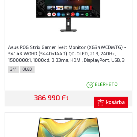
Asus ROG Strix Gamer Ívelt Monitor (XG34WCDMTG) -
34" 4K WQHD (3440x1440) QD-OLED, 21:9, 240Hz,
1500000:1, 1000cd, 0.03ms, HDMI, DisplayPort, USB, 3
év garancia, Fekete színben
34"
OLED
ELÉRHETŐ
386 990 Ft
kosárba