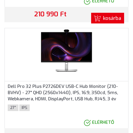
ELÉRHETŐ
210 990 Ft
kosárba
Dell Pro 32 Plus P2726DEV USB-C Hub Monitor (210-
BVHV) - 27" QHD (2560x1440), IPS, 16:9, 350cd, 5ms,
Webkamera, HDMI, DisplayPort, USB Hub, RJ45, 3 év
garancia, Fekete-ezüst színben
27"
IPS
ELÉRHETŐ