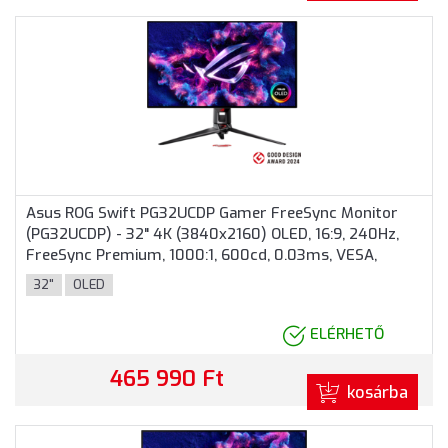
Asus ROG Swift PG32UCDP Gamer FreeSync Monitor
(PG32UCDP) - 32" 4K (3840x2160) OLED, 16:9, 240Hz,
FreeSync Premium, 1000:1, 600cd, 0.03ms, VESA,
DisplayPort, 2xHDMI, USB, 3 év garancia, Fekete színben
32"
OLED
ELÉRHETŐ
465 990 Ft
kosárba