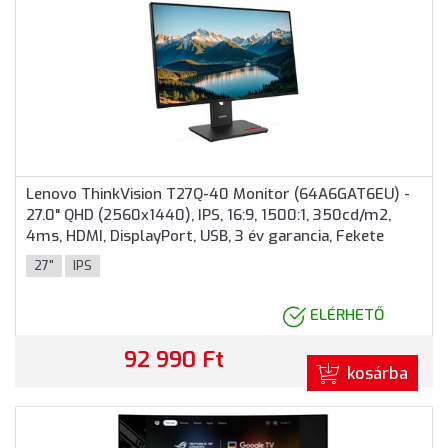
Lenovo ThinkVision T27Q-40 Monitor (64A6GAT6EU) -
27.0" QHD (2560x1440), IPS, 16:9, 1500:1, 350cd/m2,
4ms, HDMI, DisplayPort, USB, 3 év garancia, Fekete
színben
27"
IPS
ELÉRHETŐ
92 990 Ft
kosárba