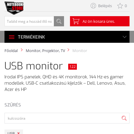
Belépés
0
Az ön kosara üres.
TERMÉKEINK
Főoldal
Monitor, Projektor, TV
Monitor
USB monitor
122
Irodai IPS panelek, QHD és 4K monitorok, 144 Hz-es gamer
modellek, USB-C csatlakozású kijelzők – Dell, Lenovo, Asus,
Acer és HP
SZŰRÉS
USB