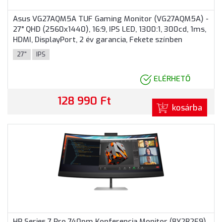
Asus VG27AQM5A TUF Gaming Monitor (VG27AQM5A) -
27" QHD (2560x1440), 16:9, IPS LED, 1300:1, 300cd, 1ms,
HDMI, DisplayPort, 2 év garancia, Fekete színben
27"
IPS
ELÉRHETŐ
128 990 Ft
kosárba
HP Series 7 Pro 740pm Konferencia Monitor (8Y2R2E9)