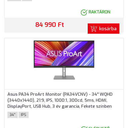
RAKTÁRON
84 990 Ft
kosárba
Asus PA34 ProArt Monitor (PA34VCNV) - 34" WQHD
(3440x1440), 21:9, IPS, 1000:1, 300cd, 5ms, HDMI,
DisplayPort, USB Hub, 3 év garancia, Fekete színben
34"
IPS