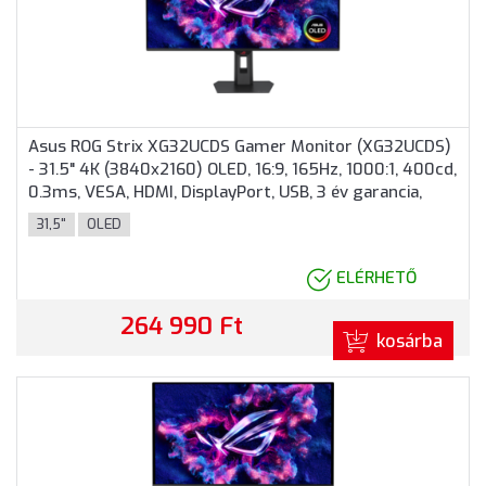
Asus ROG Strix XG32UCDS Gamer Monitor (XG32UCDS)
- 31.5" 4K (3840x2160) OLED, 16:9, 165Hz, 1000:1, 400cd,
0.3ms, VESA, HDMI, DisplayPort, USB, 3 év garancia,
Fekete színben
31,5"
OLED
ELÉRHETŐ
264 990 Ft
kosárba