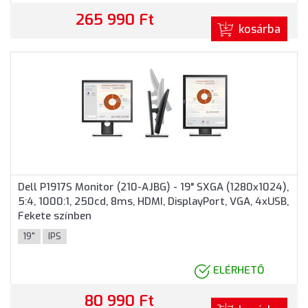
265 990 Ft
kosárba
Dell P1917S Monitor (210-AJBG) - 19" SXGA (1280x1024),
5:4, 1000:1, 250cd, 8ms, HDMI, DisplayPort, VGA, 4xUSB,
Fekete színben
19"
IPS
ELÉRHETŐ
80 990 Ft