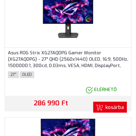
Asus ROG Strix XG27AQDPG Gamer Monitor
(XG27AQDPG) - 27" QHD (2560x1440) OLED, 16:9, 500Hz,
1500000:1, 300cd, 0.03ms, VESA, HDMI, DisplayPort,
USB, 3 év garancia, Fekete színben
27"
OLED
ELÉRHETŐ
286 990 Ft
kosárba