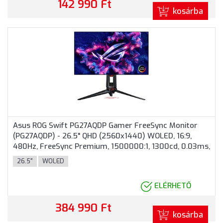
142 990 Ft
kosárba
Asus ROG Swift PG27AQDP Gamer FreeSync Monitor
(PG27AQDP) - 26.5" QHD (2560x1440) WOLED, 16:9,
480Hz, FreeSync Premium, 1500000:1, 1300cd, 0.03ms,
VESA, DisplayPort, 2xHDMI, 2xUSB Type-A, 3 év
26.5"
WOLED
garancia, Fekete színben
ELÉRHETŐ
384 990 Ft
kosárba