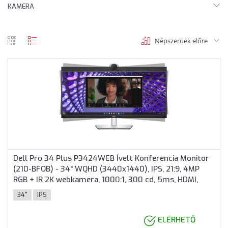
KAMERA
Népszerüek előre
rács
lista
nézet
nézet
Dell Pro 34 Plus P3424WEB Ívelt Konferencia Monitor
(210-BFOB) - 34" WQHD (3440x1440), IPS, 21:9, 4MP
RGB + IR 2K webkamera, 1000:1, 300 cd, 5ms, HDMI,
DisplayPort, USB, 3 év garancia, Fekete színben
34"
IPS
ELÉRHETŐ