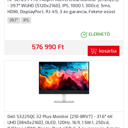
- 39.7" WUHD (5120x2160), IPS, 1000:1, 300cd, 5ms,
HDMI, DisplayPort, RJ-45, 3 év garancia, Fekete-ezüst
színben
39,7"
IPS
ELÉRHETŐ
576 990 Ft
kosárba
Dell S3225QC 32 Plus Monitor (210-BRVT) - 31.6" 4K
UHD (3840x2160), OLED, 120Hz, 16:9, 1.5M:1, 250cd,