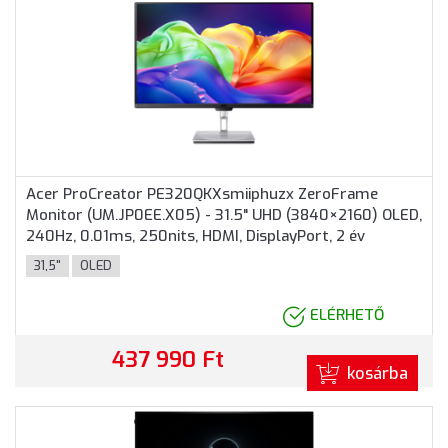
Acer ProCreator PE320QKXsmiiphuzx ZeroFrame
Monitor (UM.JP0EE.X05) - 31.5" UHD (3840×2160) OLED,
240Hz, 0.01ms, 250nits, HDMI, DisplayPort, 2 év
garancia, Fekete színben
31,5"
OLED
ELÉRHETŐ
437 990 Ft
kosárba