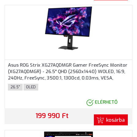
Asus ROG Strix XG27AQDMGR Gamer FreeSync Monitor
(XG27AQDMGR) - 26.5" QHD (2560x1440) WOLED, 16:9,
240Hz, FreeSync, 3500:1, 1300cd, 0.03ms, VESA,
DisplayPort, HDMI, USB, 3 év garancia, Fekete színben
26.5"
OLED
ELÉRHETŐ
199 990 Ft
kosárba