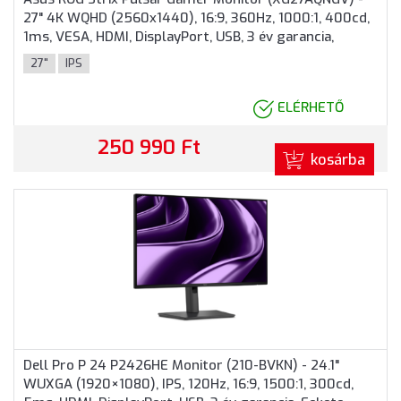
27" 4K WQHD (2560x1440), 16:9, 360Hz, 1000:1, 400cd,
1ms, VESA, HDMI, DisplayPort, USB, 3 év garancia,
Fekete színben
27"
IPS
ELÉRHETŐ
250 990 Ft
kosárba
Dell Pro P 24 P2426HE Monitor (210-BVKN) - 24.1"
WUXGA (1920×1080), IPS, 120Hz, 16:9, 1500:1, 300cd,