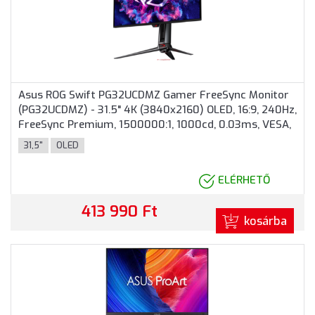
Asus ROG Swift PG32UCDMZ Gamer FreeSync Monitor
(PG32UCDMZ) - 31.5" 4K (3840x2160) OLED, 16:9, 240Hz,
FreeSync Premium, 1500000:1, 1000cd, 0.03ms, VESA,
DisplayPort, 2xHDMI, USB Type-A, 3 év garancia, Fekete
31,5"
OLED
színben
ELÉRHETŐ
413 990 Ft
kosárba