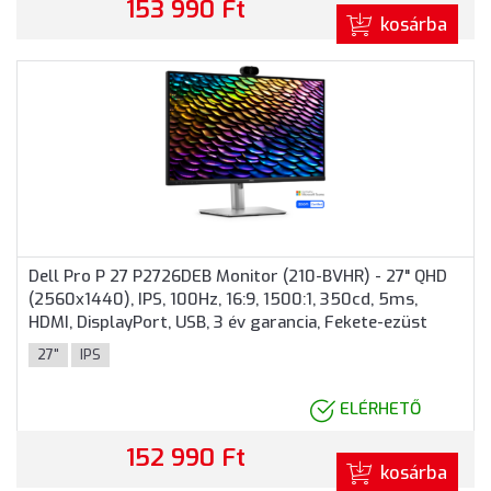
153 990 Ft
kosárba
Dell Pro P 27 P2726DEB Monitor (210-BVHR) - 27" QHD
(2560x1440), IPS, 100Hz, 16:9, 1500:1, 350cd, 5ms,
HDMI, DisplayPort, USB, 3 év garancia, Fekete-ezüst
színben
27"
IPS
ELÉRHETŐ
152 990 Ft
kosárba