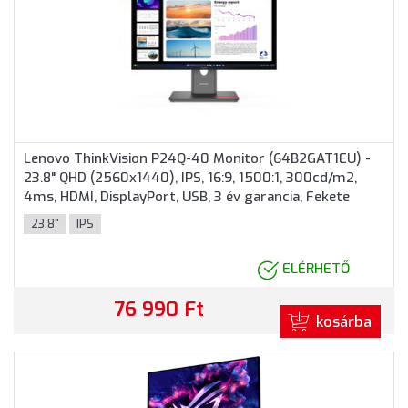
Lenovo ThinkVision P24Q-40 Monitor (64B2GAT1EU) -
23.8" QHD (2560x1440), IPS, 16:9, 1500:1, 300cd/m2,
4ms, HDMI, DisplayPort, USB, 3 év garancia, Fekete
színben
23.8"
IPS
ELÉRHETŐ
76 990 Ft
kosárba