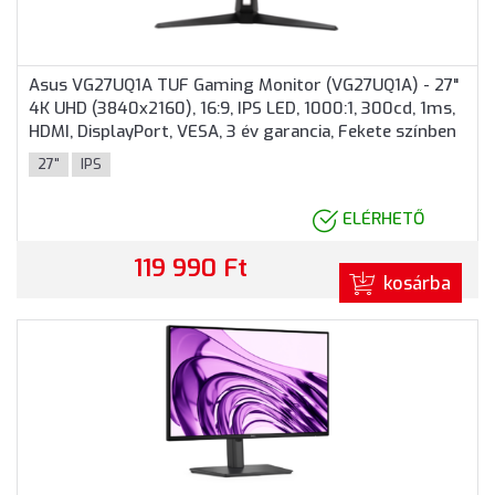
Asus VG27UQ1A TUF Gaming Monitor (VG27UQ1A) - 27"
4K UHD (3840x2160), 16:9, IPS LED, 1000:1, 300cd, 1ms,
HDMI, DisplayPort, VESA, 3 év garancia, Fekete színben
27"
IPS
ELÉRHETŐ
119 990 Ft
kosárba