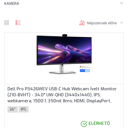
KAMERA
Népszerüek előre
rács
lista
nézet
nézet
Dell Pro P3426WEV USB-C Hub Webcam Ívelt Monitor
(210-BVHT) - 34.0" UW-QHD (3440x1440), IPS,
webkamera, 1500:1, 350nit 8ms, HDMI, DisplayPort,
USB, RJ45, 3 év garancia, Fekete színben
34"
IPS
ELÉRHETŐ