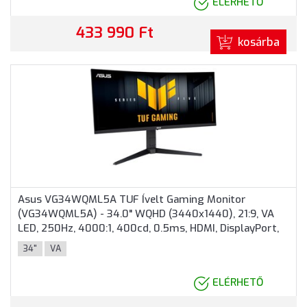
ELÉRHETŐ
433 990 Ft
kosárba
Asus VG34WQML5A TUF Ívelt Gaming Monitor
(VG34WQML5A) - 34.0" WQHD (3440x1440), 21:9, VA
LED, 250Hz, 4000:1, 400cd, 0.5ms, HDMI, DisplayPort,
VESA, 3 év garancia, Fekete színben
34"
VA
ELÉRHETŐ