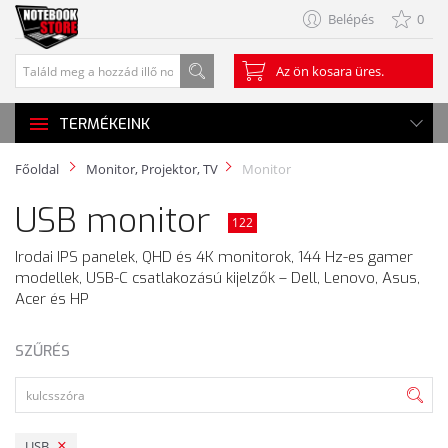
Belépés
0
Az ön kosara üres.
TERMÉKEINK
Főoldal
Monitor, Projektor, TV
Monitor
USB monitor
122
Irodai IPS panelek, QHD és 4K monitorok, 144 Hz-es gamer
modellek, USB-C csatlakozású kijelzők – Dell, Lenovo, Asus,
Acer és HP
SZŰRÉS
USB