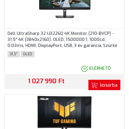
Dell UltraSharp 32 U3226Q 4K Monitor (210-BVCP) -
31.5" 4K (3840x2160), OLED, 1500000:1, 1000cd,
0.03ms, HDMI, DisplayPort, USB, 3 év garancia, Szürke
színben
31,5"
OLED
ELÉRHETŐ
1 027 990 Ft
kosárba