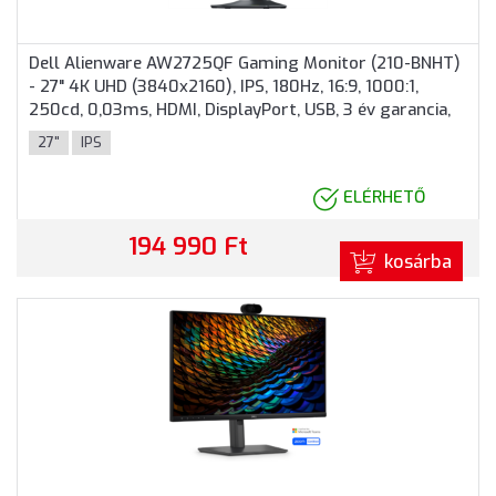
Dell Alienware AW2725QF Gaming Monitor (210-BNHT)
- 27" 4K UHD (3840x2160), IPS, 180Hz, 16:9, 1000:1,
250cd, 0,03ms, HDMI, DisplayPort, USB, 3 év garancia,
Szürke színben
27"
IPS
ELÉRHETŐ
194 990 Ft
kosárba