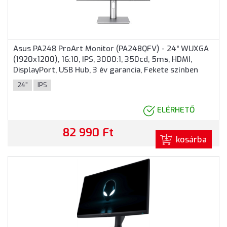
Asus PA248 ProArt Monitor (PA248QFV) - 24" WUXGA
(1920x1200), 16:10, IPS, 3000:1, 350cd, 5ms, HDMI,
DisplayPort, USB Hub, 3 év garancia, Fekete színben
24"
IPS
ELÉRHETŐ
82 990 Ft
kosárba