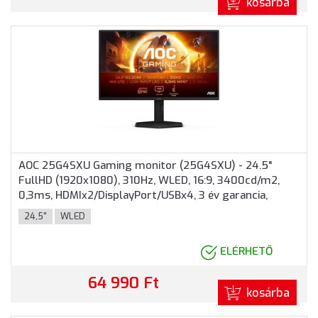
kosárba
AOC 25G4SXU Gaming monitor (25G4SXU) - 24.5"
FullHD (1920x1080), 310Hz, WLED, 16:9, 3400cd/m2,
0,3ms, HDMIx2/DisplayPort/USBx4, 3 év garancia,
Fekete színben
24,5"
WLED
ELÉRHETŐ
64 990 Ft
kosárba