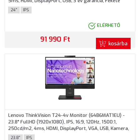
5ms, HDMI, DisplayPort, USB, 3 év garancia, Fekete
színben
24"
IPS
ELÉRHETŐ
91 990 Ft
kosárba
Lenovo ThinkVision T24-4v Monitor (64B6MAT1EU) -
23.8" FullHD (1920x1080), IPS, 16:9, 120Hz, 1500:1,
250cd/m2, 4ms, HDMI, DisplayPort, VGA, USB, Kamera,
3 év garancia, Fekete színben
23.8"
IPS