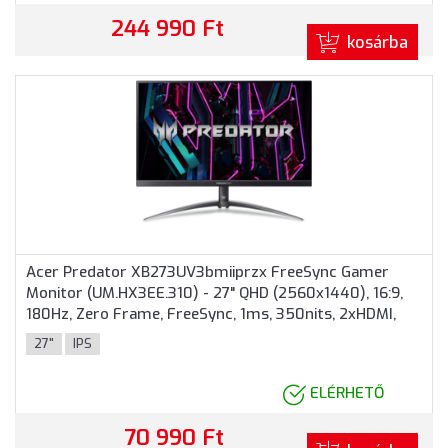
244 990 Ft
kosárba
Acer Predator XB273UV3bmiiprzx FreeSync Gamer
Monitor (UM.HX3EE.310) - 27" QHD (2560x1440), 16:9,
180Hz, Zero Frame, FreeSync, 1ms, 350nits, 2xHDMI,
DisplayPort, 4xUSB 2 év garancia, Fekete színben
27"
IPS
ELÉRHETŐ
70 990 Ft