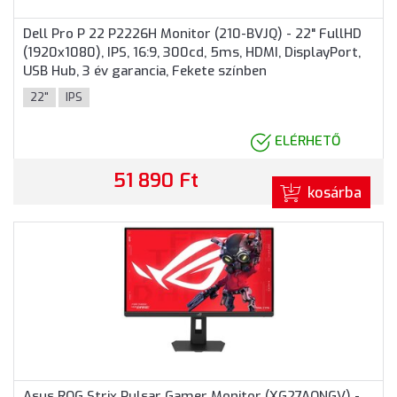
Dell Pro P 22 P2226H Monitor (210-BVJQ) - 22" FullHD
(1920x1080), IPS, 16:9, 300cd, 5ms, HDMI, DisplayPort,
USB Hub, 3 év garancia, Fekete színben
22"
IPS
ELÉRHETŐ
51 890 Ft
kosárba
Asus ROG Strix Pulsar Gamer Monitor (XG27AQNGV) -