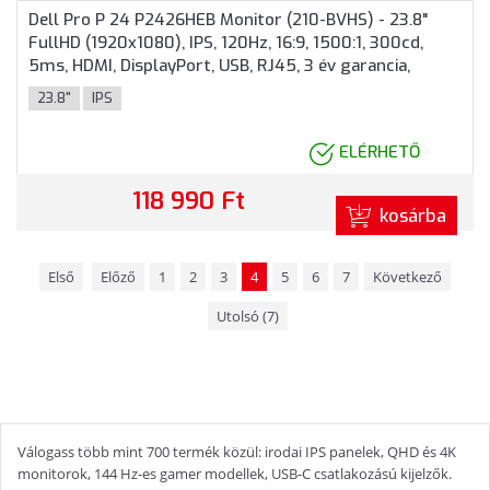
Dell Pro P 24 P2426HEB Monitor (210-BVHS) - 23.8"
FullHD (1920x1080), IPS, 120Hz, 16:9, 1500:1, 300cd,
5ms, HDMI, DisplayPort, USB, RJ45, 3 év garancia,
Fekete színben
23.8"
IPS
ELÉRHETŐ
118 990 Ft
kosárba
Első
Előző
1
2
3
4
5
6
7
Következő
Utolsó (7)
Válogass több mint 700 termék közül: irodai IPS panelek, QHD és 4K
monitorok, 144 Hz-es gamer modellek, USB-C csatlakozású kijelzők.