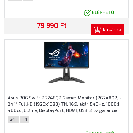
ELÉRHETŐ
79 990 Ft
kosárba
Asus ROG Swift PG248QP Gamer Monitor (PG248QP) -
24.1" FullHD (1920x1080) TN, 16:9, akár 540Hz, 1000:1,
400cd, 0.2ms, DisplayPort, HDMI, USB, 3 év garancia,
Fekete színben
24"
TN