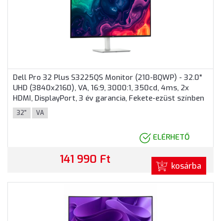
Dell Pro 32 Plus S3225QS Monitor (210-BQWP) - 32.0"
UHD (3840x2160), VA, 16:9, 3000:1, 350cd, 4ms, 2x
HDMI, DisplayPort, 3 év garancia, Fekete-ezüst színben
32"
VA
ELÉRHETŐ
141 990 Ft
kosárba