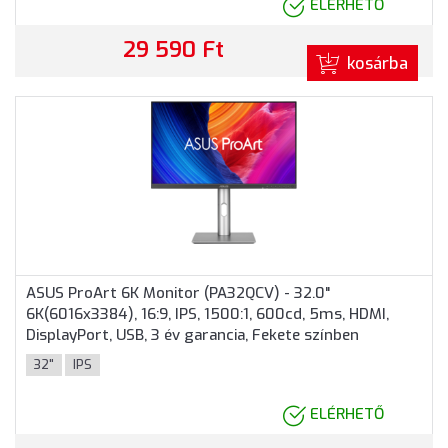
ELÉRHETŐ
29 590 Ft
kosárba
ASUS ProArt 6K Monitor (PA32QCV) - 32.0"
6K(6016x3384), 16:9, IPS, 1500:1, 600cd, 5ms, HDMI,
DisplayPort, USB, 3 év garancia, Fekete színben
32"
IPS
ELÉRHETŐ