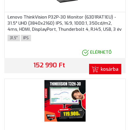
Lenovo ThinkVision P32P-30 Monitor (63D1RAT1EU) -
31.5" UHD (3840x2160) IPS, 16:9, 1000:1, 350cd/m2,
4ms, HDMI, DisplayPort, Thunderbolt 4, RJ45, USB, 3 év
garancia, Fekete színben
31,5"
IPS
ELÉRHETŐ
152 990 Ft
kosárba