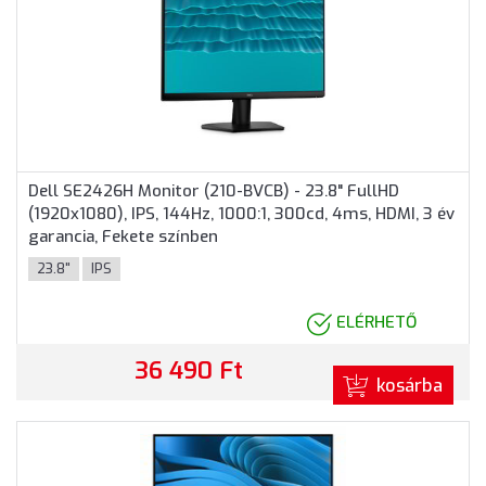
Dell SE2426H Monitor (210-BVCB) - 23.8" FullHD
(1920x1080), IPS, 144Hz, 1000:1, 300cd, 4ms, HDMI, 3 év
garancia, Fekete színben
23.8"
IPS
ELÉRHETŐ
36 490 Ft
kosárba