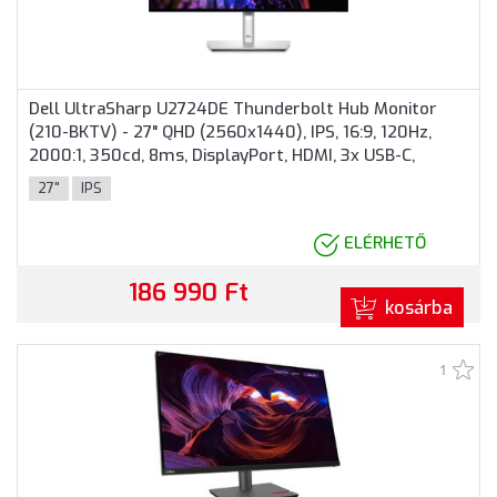
Dell UltraSharp U2724DE Thunderbolt Hub Monitor
(210-BKTV) - 27" QHD (2560x1440), IPS, 16:9, 120Hz,
2000:1, 350cd, 8ms, DisplayPort, HDMI, 3x USB-C,
Thunderbolt, 3 év garancia, Ezüst színben
27"
IPS
ELÉRHETŐ
186 990 Ft
kosárba
1