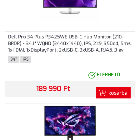
Dell Pro 34 Plus P3425WE USB-C Hub Monitor (210-
BRDR) - 34.1" WQHD (3440x1440), IPS, 21:9, 350cd, 5ms,
1xHDMI, 1xDisplayPort, 2xUSB-C, 3xUSB-A, RJ45, 3 év
garancia, Fekete-ezüst színben
34"
IPS
ELÉRHETŐ
189 990 Ft
kosárba