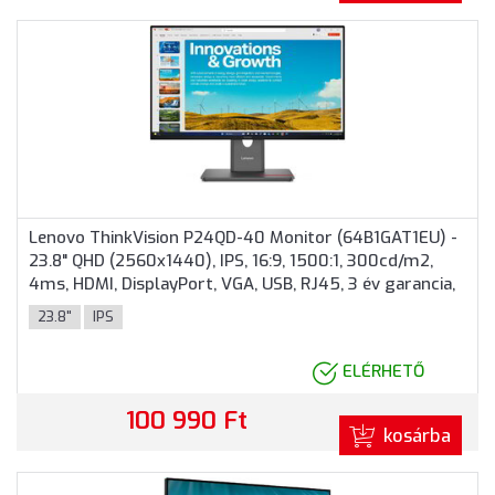
Lenovo ThinkVision P24QD-40 Monitor (64B1GAT1EU) -
23.8" QHD (2560x1440), IPS, 16:9, 1500:1, 300cd/m2,
4ms, HDMI, DisplayPort, VGA, USB, RJ45, 3 év garancia,
Fekete színben
23.8"
IPS
ELÉRHETŐ
100 990 Ft
kosárba