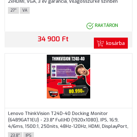
2xHDMI, VGA, 3 év garancia, Világosszürke színben
27"
VA
RAKTÁRON
34 900 Ft
kosárba
Lenovo ThinkVision T24D-40 Docking Monitor
(64B9GAT1EU) - 23.8" FullHD (1920x1080), IPS, 16:9,
4/6ms, 1500:1, 250nits, 48Hz-120Hz, HDMI, DisplayPort,
USB-C, RJ45, Hangszóró, 3 év garancia, Fekete színben
23.8"
IPS