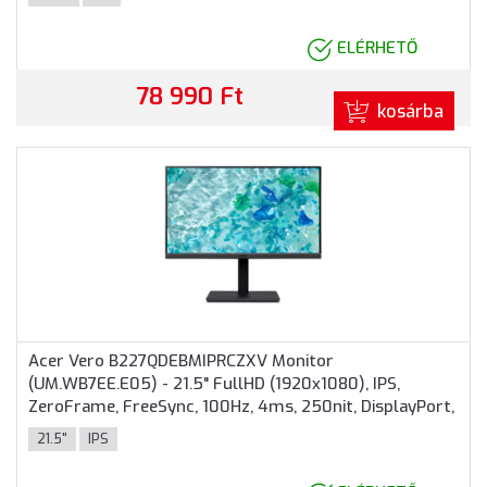
ELÉRHETŐ
78 990 Ft
kosárba
Acer Vero B227QDEBMIPRCZXV Monitor
(UM.WB7EE.E05) - 21.5" FullHD (1920x1080), IPS,
ZeroFrame, FreeSync, 100Hz, 4ms, 250nit, DisplayPort,
HDMI, VGA, 3 év garancia
21.5"
IPS