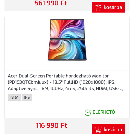
561 990 Ft
kosárba
Acer Dual-Screen Portable hordozható Monitor
(PD193QTEbmiuux) - 18,5" FullHD (1920x1080), IPS,
Adaptive Sync, 16:9, 100Hz, 4ms, 250nits, HDMI, USB-C,
2 év garancia, Fekete színben
18.5"
IPS
ELÉRHETŐ
116 990 Ft
kosárba