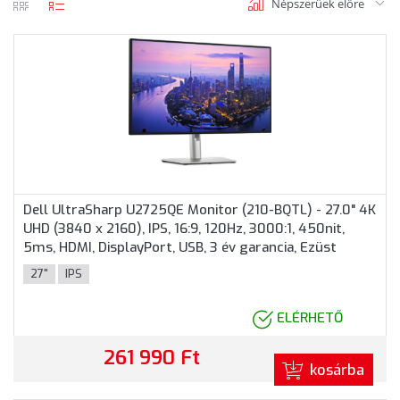
Népszerüek előre
rács
lista
nézet
nézet
Dell UltraSharp U2725QE Monitor (210-BQTL) - 27.0" 4K
UHD (3840 x 2160), IPS, 16:9, 120Hz, 3000:1, 450nit,
5ms, HDMI, DisplayPort, USB, 3 év garancia, Ezüst
színben
27"
IPS
ELÉRHETŐ
261 990 Ft
kosárba