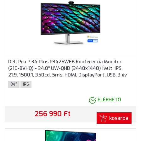
Dell Pro P 34 Plus P3426WEB Konferencia Monitor
(210-BVHQ) - 34.0" UW-QHD (3440x1440) Ívelt, IPS,
21:9, 1500:1, 350cd, 5ms, HDMI, DisplayPort, USB, 3 év
garancia, Fekete színben
34"
IPS
ELÉRHETŐ
256 990 Ft
kosárba