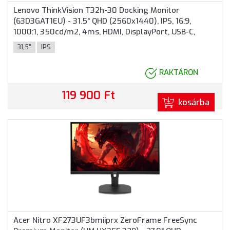
Lenovo ThinkVision T32h-30 Docking Monitor
(63D3GAT1EU) - 31.5" QHD (2560x1440), IPS, 16:9,
1000:1, 350cd/m2, 4ms, HDMI, DisplayPort, USB-C,
RJ45, 3 év garancia, Fekete színben
31,5"
IPS
RAKTÁRON
119 900 Ft
kosárba
Acer Nitro XF273UF3bmiiprx ZeroFrame FreeSync