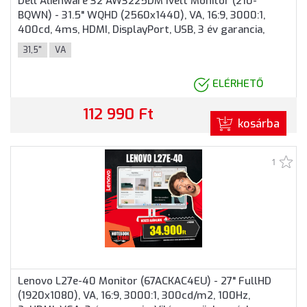
Dell Alienware 32 AW3225DM Ívelt Monitor (210-
BQWN) - 31.5" WQHD (2560x1440), VA, 16:9, 3000:1,
400cd, 4ms, HDMI, DisplayPort, USB, 3 év garancia,
Fekete színben
31,5"
VA
ELÉRHETŐ
112 990 Ft
kosárba
1
Lenovo L27e-40 Monitor (67ACKAC4EU) - 27" FullHD
(1920x1080), VA, 16:9, 3000:1, 300cd/m2, 100Hz,