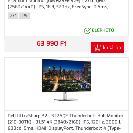
Premium Monitor (UM.HX3EE.329) - 27.0" QHD
(2560x1440), IPS, 16:9, 320Hz, FreeSync, 0.5ms,
250nits, HDMI, DisplayPort, 2 év garancia, Fekete
27"
IPS
színben
ELÉRHETŐ
63 990 Ft
kosárba
Dell UltraSharp 32 U3225QE Thunderbolt Hub Monitor
(210-BQTK) - 31.5" 4K (3840x2160), IPS, 120Hz, 3000:1,
600cd, 5ms, HDMI, DisplayPort, Thunderbolt 4 (Type-