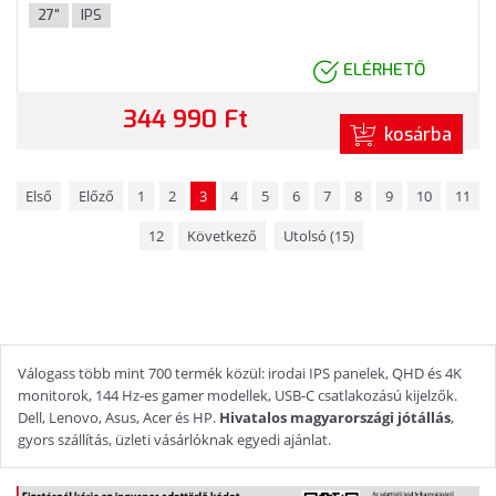
C), 3 év garancia, Ezüst színben
27"
IPS
ELÉRHETŐ
344 990 Ft
kosárba
Első
Előző
1
2
3
4
5
6
7
8
9
10
11
12
Következő
Utolsó (15)
Válogass több mint 700 termék közül: irodai IPS panelek, QHD és 4K
monitorok, 144 Hz-es gamer modellek, USB-C csatlakozású kijelzők.
Dell, Lenovo, Asus, Acer és HP.
Hivatalos magyarországi jótállás
,
gyors szállítás, üzleti vásárlóknak egyedi ajánlat.