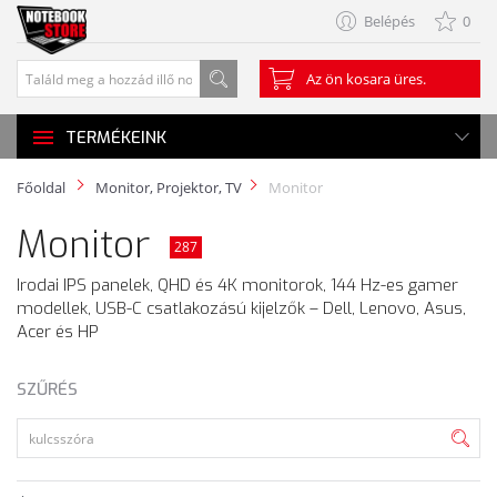
Belépés
0
Az ön kosara üres.
TERMÉKEINK
Főoldal
Monitor, Projektor, TV
Monitor
Monitor
287
Irodai IPS panelek, QHD és 4K monitorok, 144 Hz-es gamer
modellek, USB-C csatlakozású kijelzők – Dell, Lenovo, Asus,
Acer és HP
SZŰRÉS