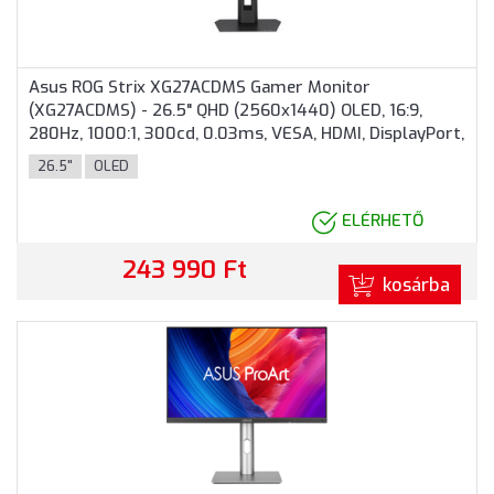
Asus ROG Strix XG27ACDMS Gamer Monitor
(XG27ACDMS) - 26.5" QHD (2560x1440) OLED, 16:9,
280Hz, 1000:1, 300cd, 0.03ms, VESA, HDMI, DisplayPort,
USB, 3 év garancia, Fekete színben
26.5"
OLED
ELÉRHETŐ
243 990 Ft
kosárba