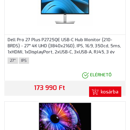
Dell Pro 27 Plus P2725QE USB-C Hub Monitor (210-
BRDS) - 27" 4K UHD (3840x2160), IPS, 16:9, 350cd, 5ms,
1xHDMI, 1xDisplayPort, 2xUSB-C, 3xUSB-A, RJ45, 3 év
garancia, Fekete-ezüst színben
27"
IPS
ELÉRHETŐ
173 990 Ft
kosárba